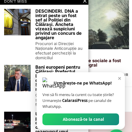
DON'T MISS
DESCINDERI. DNA a
intrat peste un fost
șef al Poliției din
Călărași. Ancheta
vizează suspiciuni
privind un concurs de
angajare
Procurori ai Direcției
Naționale Anticorupție au
efectuat percheziții la
28 ianuarie 2026
domiciliul
Primarul Marius Dulce: blocul de locuințe sociale a fost
finalizat, iar zona va fi modernizată integral
Bani europeni pentru
Călărași: Prefectul
TERMENI ȘI CONDIȚII
COOKIES
POLITICA DE ANULARE & RETUR
Laurențiu State anunță
×
PUBLICITATE ONLINE & TIPĂRITĂ
DESPRE NOI
CONTACT
colaborarea cu ADR
Urmărește-ne pe WhatsApp!
Sud-Muntenia pentru
ZIARUL ANUNȚUL CĂLĂRĂȘEAN
noi finanțări
Vrei să fii mereu la curent cu toate știrile?
Călărașul se pregătește
să intre pe harta
Urmarește
CalarasiPress
pe canalul de
finanțărilor europene, cu
WhatsApp.
Un timișorean a fost
prins în Călărași după
Abonează-te la canal
ce a reușit să fure
combustibil din
rezervorul unui