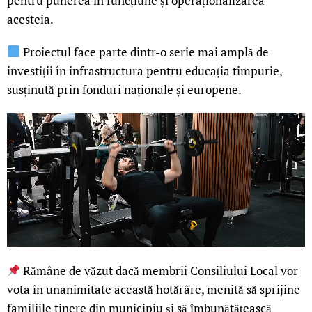
pentru punerea în funcțiune și operaționalizarea
acesteia.
Proiectul face parte dintr-o serie mai amplă de
investiții în infrastructura pentru educația timpurie,
susținută prin fonduri naționale și europene.
Rămâne de văzut dacă membrii Consiliului Local vor
vota în unanimitate această hotărâre, menită să sprijine
familiile tinere din municipiu și să îmbunătățească