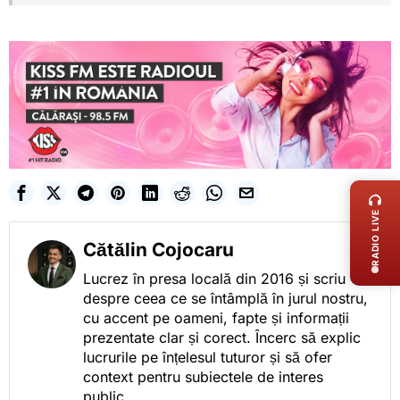
LIVE 
RADIO LIVE
Cătălin Cojocaru
Lucrez în presa locală din 2016 și scriu
despre ceea ce se întâmplă în jurul nostru,
cu accent pe oameni, fapte și informații
prezentate clar și corect. Încerc să explic
lucrurile pe înțelesul tuturor și să ofer
context pentru subiectele de interes
public.