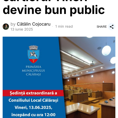
devine bun public
by
Cătălin Cojocaru
1 min read
SHARE
13 iunie 2025