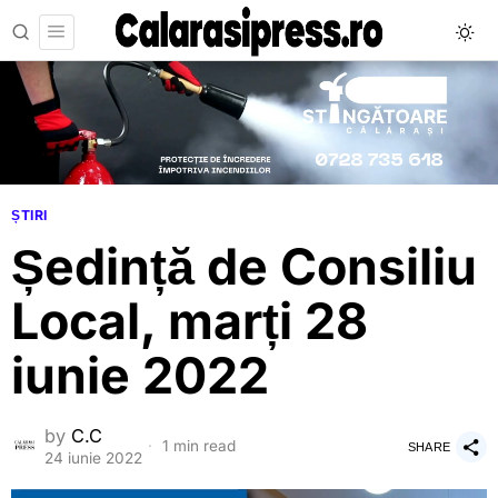
ȘTIRI
Ședință de Consiliu
Local, marți 28
iunie 2022
by
C.C
1 min read
SHARE
24 iunie 2022