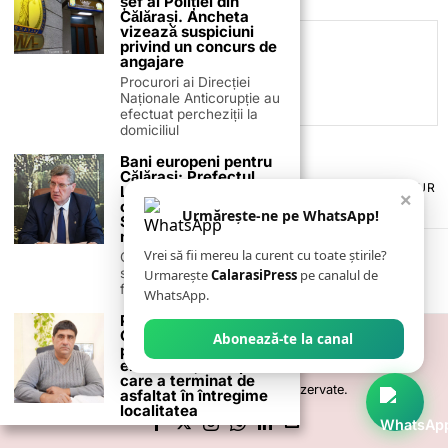
șef al Poliției din
Călărași. Ancheta
vizează suspiciuni
privind un concurs de
C.C
angajare
Procurori ai Direcției
Naționale Anticorupție au
efectuat percheziții la
domiciliul
Bani europeni pentru
Călărași: Prefectul
TERMENI ȘI CONDIȚII
COOKIES
POLITICA DE ANULARE & RETUR
Laurențiu State anunță
×
PUBLICITATE ONLINE & TIPĂRITĂ
DESPRE NOI
CONTACT
colaborarea cu ADR
Urmărește-ne pe WhatsApp!
Sud-Muntenia pentru
ZIARUL ANUNȚUL CĂLĂRĂȘEAN
noi finanțări
Vrei să fii mereu la curent cu toate știrile?
Călărașul se pregătește
să intre pe harta
Urmarește
CalarasiPress
pe canalul de
finanțărilor europene, cu
WhatsApp.
Primarul Radu Paul din
Gălbinași și-a onorat
Abonează-te la canal
promisiunile
electorale, fiind primul
care a terminat de
©
2026
- Toate drepturile sunt rezervate.
asfaltat în întregime
localitatea
Luna decembrie vine cu
realizări în comuna