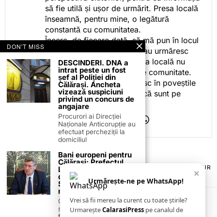
să fie utilă și ușor de urmărit. Presa locală
înseamnă, pentru mine, o legătură
constantă cu comunitatea.
Încerc, de fiecare dată, să mă pun în locul
DON'T MISS
celor care citesc, privesc sau urmăresc
ceea ce fac. Pentru că presa locală nu
DESCINDERI. DNA a
intrat peste un fost
este despre mine, ci despre comunitate.
șef al Poliției din
Iar dacă oamenii se regăsesc în poveștile
Călărași. Ancheta
vizează suspiciuni
pe care le spun, înseamnă că sunt pe
privind un concurs de
drumul bun.
angajare
Procurori ai Direcției
Naționale Anticorupție au
efectuat percheziții la
domiciliul
Bani europeni pentru
Călărași: Prefectul
TERMENI ȘI CONDIȚII
COOKIES
POLITICA DE ANULARE & RETUR
Laurențiu State anunță
×
PUBLICITATE ONLINE & TIPĂRITĂ
DESPRE NOI
CONTACT
colaborarea cu ADR
Urmărește-ne pe WhatsApp!
ZIARUL ANUNȚUL CĂLĂRĂȘEAN
Sud-Muntenia pentru
noi finanțări
Vrei să fii mereu la curent cu toate știrile?
Călărașul se pregătește
să intre pe harta
Urmarește
CalarasiPress
pe canalul de
finanțărilor europene, cu