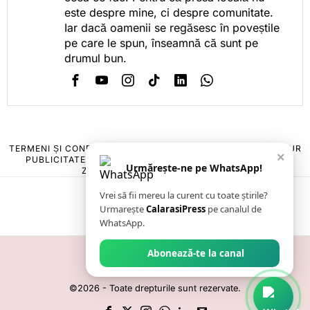
este despre mine, ci despre comunitate.
Iar dacă oamenii se regăsesc în poveștile
pe care le spun, înseamnă că sunt pe
drumul bun.
TERMENI ȘI CONDIȚII
COOKIES
POLITICA DE ANULARE & RETUR
×
PUBLICITATE ONLINE & TIPĂRITĂ
DESPRE NOI
CONTACT
Urmărește-ne pe WhatsApp!
ZIARUL ANUNȚUL CĂLĂRĂȘEAN
Vrei să fii mereu la curent cu toate știrile?
Urmarește
CalarasiPress
pe canalul de
WhatsApp.
Abonează-te la canal
©
2026
- Toate drepturile sunt rezervate.