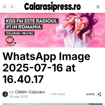
WhatsApp Image
2025-07-16 at
16.40.17
by
Cătălin Cojocaru
1 min read
SHARE
16 iulie 2025