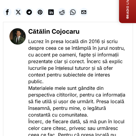
RADIO LIVE
Cătălin Cojocaru
Lucrez în presa locală din 2016 și scriu
despre ceea ce se întâmplă în jurul nostru,
cu accent pe oameni, fapte și informații
prezentate clar și corect. Încerc să explic
lucrurile pe înțelesul tuturor și să ofer
context pentru subiectele de interes
public.
Materialele mele sunt gândite din
perspectiva cititorilor, pentru ca informația
să fie utilă și ușor de urmărit. Presa locală
înseamnă, pentru mine, o legătură
constantă cu comunitatea.
Încerc, de fiecare dată, să mă pun în locul
celor care citesc, privesc sau urmăresc
ceea ce fac. Pentru că presa locală nu