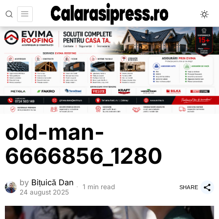
old-man-
6666856_1280
by
Bițuică Dan
1 min read
SHARE
24 august 2025