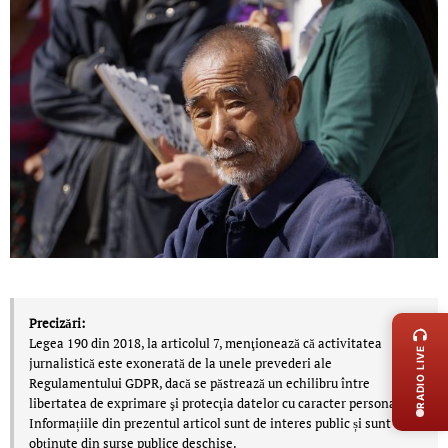
LIVE 
Precizări:
Legea 190 din 2018, la articolul 7, menţionează că activitatea
RADIO LIVE
jurnalistică este exonerată de la unele prevederi ale
Regulamentului GDPR, dacă se păstrează un echilibru între
libertatea de exprimare şi protecţia datelor cu caracter personal.
Informațiile din prezentul articol sunt de interes public și sunt
obținute din surse publice deschise.