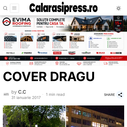
COVER DRAGU
by
C.C
1 min read
SHARE
31 ianuarie 2017