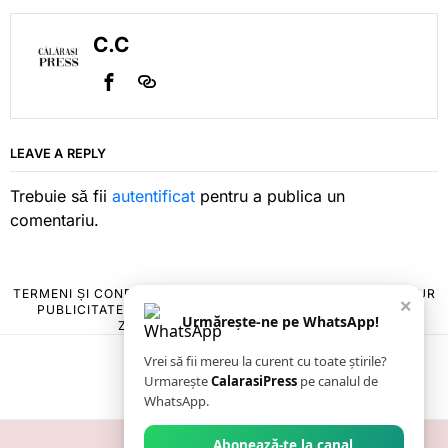
C.C
LEAVE A REPLY
Trebuie să fii
autentificat
pentru a publica un
comentariu.
TERMENI ȘI CONDIȚII
COOKIES
POLITICA DE ANULARE & RETUR
×
PUBLICITATE ONLINE & TIPĂRITĂ
DESPRE NOI
CONTACT
Urmărește-ne pe WhatsApp!
ZIARUL ANUNȚUL CĂLĂRĂȘEAN
Vrei să fii mereu la curent cu toate știrile?
Urmarește
CalarasiPress
pe canalul de
WhatsApp.
Abonează-te la canal