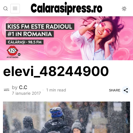
elevi_48244900
by
C.C
1 min read
SHARE
7 ianuarie 2017