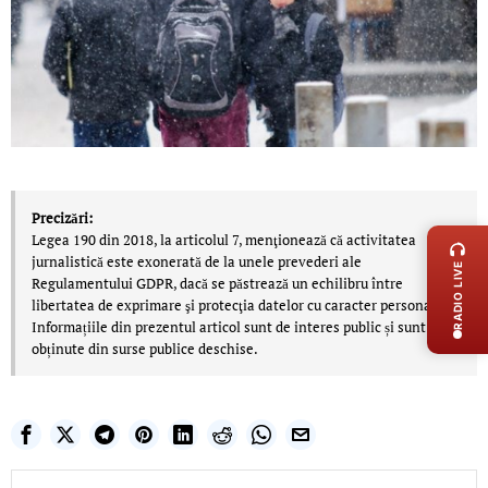
LIVE 
Precizări:
Legea 190 din 2018, la articolul 7, menţionează că activitatea
jurnalistică este exonerată de la unele prevederi ale
RADIO LIVE
Regulamentului GDPR, dacă se păstrează un echilibru între
libertatea de exprimare şi protecţia datelor cu caracter personal.
Informațiile din prezentul articol sunt de interes public și sunt
obținute din surse publice deschise.