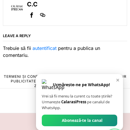
C.C
LEAVE A REPLY
Trebuie să fii
autentificat
pentru a publica un
comentariu.
TERMENI ȘI CONDIȚII
COOKIES
POLITICA DE ANULARE & RETUR
×
PUBLICITATE ONLINE & TIPĂRITĂ
DESPRE NOI
CONTACT
Urmărește-ne pe WhatsApp!
ZIARUL ANUNȚUL CĂLĂRĂȘEAN
Vrei să fii mereu la curent cu toate știrile?
Urmarește
CalarasiPress
pe canalul de
WhatsApp.
Abonează-te la canal