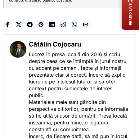
obținute din surse publice deschise.
RADIO LIVE
Cătălin Cojocaru
Lucrez în presa locală din 2016 și scriu
despre ceea ce se întâmplă în jurul nostru,
cu accent pe oameni, fapte și informații
prezentate clar și corect. Încerc să explic
lucrurile pe înțelesul tuturor și să ofer
context pentru subiectele de interes
public.
Materialele mele sunt gândite din
perspectiva cititorilor, pentru ca informația
să fie utilă și ușor de urmărit. Presa locală
înseamnă, pentru mine, o legătură
constantă cu comunitatea.
Încerc, de fiecare dată, să mă pun în locul