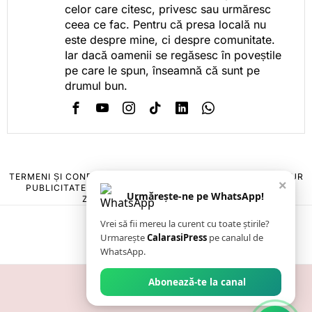
celor care citesc, privesc sau urmăresc
ceea ce fac. Pentru că presa locală nu
este despre mine, ci despre comunitate.
Iar dacă oamenii se regăsesc în poveștile
pe care le spun, înseamnă că sunt pe
drumul bun.
TERMENI ȘI CONDIȚII
COOKIES
POLITICA DE ANULARE & RETUR
×
PUBLICITATE ONLINE & TIPĂRITĂ
DESPRE NOI
CONTACT
Urmărește-ne pe WhatsApp!
ZIARUL ANUNȚUL CĂLĂRĂȘEAN
Vrei să fii mereu la curent cu toate știrile?
Urmarește
CalarasiPress
pe canalul de
WhatsApp.
Abonează-te la canal