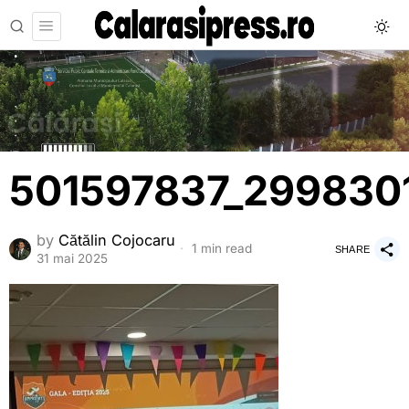
501597837_299830
by
Cătălin Cojocaru
1 min read
SHARE
31 mai 2025