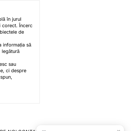
ă în jurul
i corect. Încerc
ubiectele de
a informația să
o legătură
vesc sau
e, ci despre
 spun,