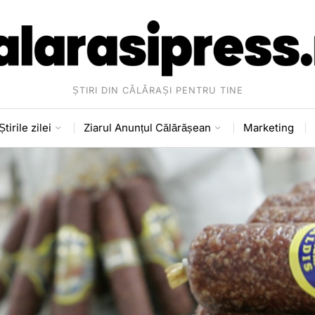
ȘTIRI DIN CĂLĂRAȘI PENTRU TINE
Știrile zilei
Ziarul Anunțul Călărășean
Marketing