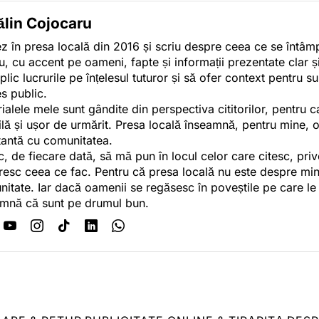
ălin Cojocaru
z în presa locală din 2016 și scriu despre ceea ce se întâmpl
u, cu accent pe oameni, fapte și informații prezentate clar ș
plic lucrurile pe înțelesul tuturor și să ofer context pentru s
es public.
ialele mele sunt gândite din perspectiva cititorilor, pentru c
tilă și ușor de urmărit. Presa locală înseamnă, pentru mine, 
antă cu comunitatea.
c, de fiecare dată, să mă pun în locul celor care citesc, pri
esc ceea ce fac. Pentru că presa locală nu este despre min
itate. Iar dacă oamenii se regăsesc în poveștile pe care le
mnă că sunt pe drumul bun.