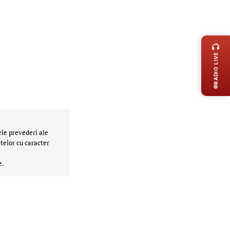
LIVE 
RADIO LIVE
ele prevederi ale
telor cu caracter
e.