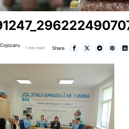
1247_29622249070
 Cojocaru
Share
1 min read