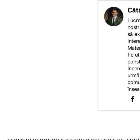
Căt
Lucre
nostr
să ex
inter
Mater
fie u
const
Încer
urmăr
comun
însea