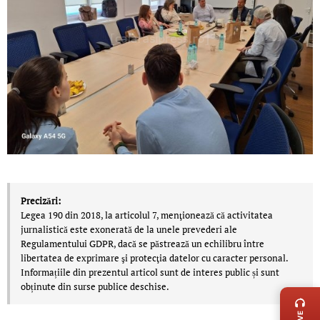
Precizări:
Legea 190 din 2018, la articolul 7, menţionează că activitatea
jurnalistică este exonerată de la unele prevederi ale
Regulamentului GDPR, dacă se păstrează un echilibru între
libertatea de exprimare şi protecţia datelor cu caracter personal.
Informațiile din prezentul articol sunt de interes public și sunt
LIVE 
obținute din surse publice deschise.