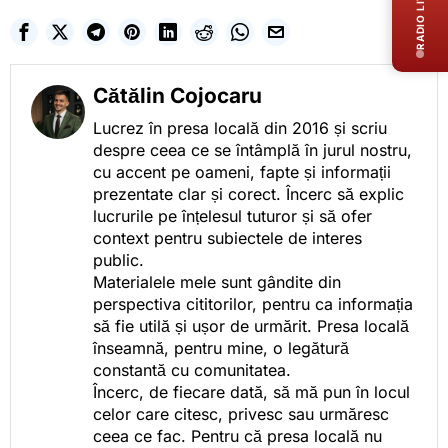
RADIO LIVE
Cătălin Cojocaru
Lucrez în presa locală din 2016 și scriu
despre ceea ce se întâmplă în jurul nostru,
cu accent pe oameni, fapte și informații
prezentate clar și corect. Încerc să explic
lucrurile pe înțelesul tuturor și să ofer
context pentru subiectele de interes
public.
Materialele mele sunt gândite din
perspectiva cititorilor, pentru ca informația
să fie utilă și ușor de urmărit. Presa locală
înseamnă, pentru mine, o legătură
constantă cu comunitatea.
Încerc, de fiecare dată, să mă pun în locul
celor care citesc, privesc sau urmăresc
ceea ce fac. Pentru că presa locală nu