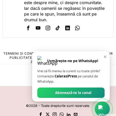
este despre mine, ci despre comunitate.
Iar dacă oamenii se regăsesc în poveștile
pe care le spun, înseamnă că sunt pe
drumul bun.
TERMENI ȘI CONDIȚII
COOKIES
POLITICA DE ANULARE & RETUR
×
PUBLICITATE ONLINE & TIPĂRITĂ
DESPRE NOI
CONTACT
Urmărește-ne pe WhatsApp!
ZIARUL ANUNȚUL CĂLĂRĂȘEAN
Vrei să fii mereu la curent cu toate știrile?
Urmarește
CalarasiPress
pe canalul de
WhatsApp.
Abonează-te la canal
©
2026
- Toate drepturile sunt rezervate.