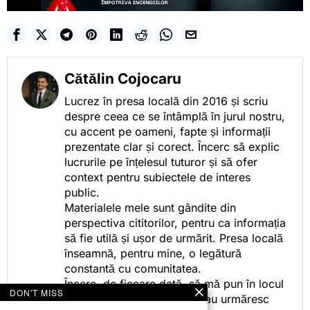
Cătălin Cojocaru
Lucrez în presa locală din 2016 și scriu
despre ceea ce se întâmplă în jurul nostru,
cu accent pe oameni, fapte și informații
prezentate clar și corect. Încerc să explic
lucrurile pe înțelesul tuturor și să ofer
context pentru subiectele de interes
public.
Materialele mele sunt gândite din
perspectiva cititorilor, pentru ca informația
să fie utilă și ușor de urmărit. Presa locală
înseamnă, pentru mine, o legătură
constantă cu comunitatea.
Încerc, de fiecare dată, să mă pun în locul
DON'T MISS
celor care citesc, privesc sau urmăresc