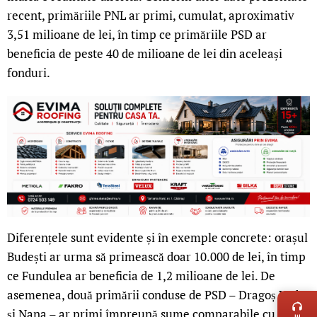
recent, primăriile PNL ar primi, cumulat, aproximativ
3,51 milioane de lei, în timp ce primăriile PSD ar
beneficia de peste 40 de milioane de lei din aceleași
fonduri.
Diferențele sunt evidente și în exemple concrete: orașul
Budești ar urma să primească doar 10.000 de lei, în timp
ce Fundulea ar beneficia de 1,2 milioane de lei. De
LIVE 
asemenea, două primării conduse de PSD – Dragoș Vodă
și Nana – ar primi împreună sume comparabile cu