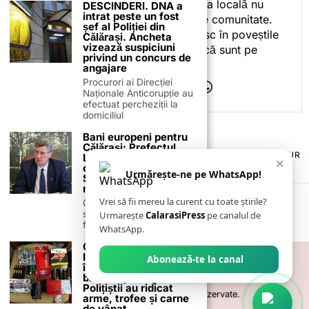
ceea ce fac. Pentru că presa locală nu
DESCINDERI. DNA a
intrat peste un fost
este despre mine, ci despre comunitate.
șef al Poliției din
Iar dacă oamenii se regăsesc în poveștile
Călărași. Ancheta
vizează suspiciuni
pe care le spun, înseamnă că sunt pe
privind un concurs de
drumul bun.
angajare
Procurori ai Direcției
Naționale Anticorupție au
efectuat percheziții la
domiciliul
Bani europeni pentru
Călărași: Prefectul
TERMENI ȘI CONDIȚII
COOKIES
POLITICA DE ANULARE & RETUR
Laurențiu State anunță
×
PUBLICITATE ONLINE & TIPĂRITĂ
DESPRE NOI
CONTACT
colaborarea cu ADR
Urmărește-ne pe WhatsApp!
Sud-Muntenia pentru
ZIARUL ANUNȚUL CĂLĂRĂȘEAN
noi finanțări
Vrei să fii mereu la curent cu toate știrile?
Călărașul se pregătește
să intre pe harta
Urmarește
CalarasiPress
pe canalul de
finanțărilor europene, cu
WhatsApp.
Cinci percheziții în
Ialomița și Călărași
Abonează-te la canal
într-un dosar de
braconaj cinegetic.
Polițiștii au ridicat
©
2026
- Toate drepturile sunt rezervate.
arme, trofee și carne
de vânat