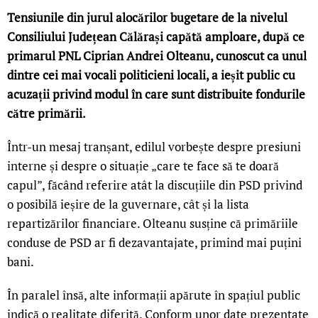
Tensiunile din jurul alocărilor bugetare de la nivelul
Consiliului Județean Călărași capătă amploare, după ce
primarul PNL Ciprian Andrei Olteanu, cunoscut ca unul
dintre cei mai vocali politicieni locali, a ieșit public cu
acuzații privind modul în care sunt distribuite fondurile
către primării.
Într-un mesaj tranșant, edilul vorbește despre presiuni
interne și despre o situație „care te face să te doară
capul”, făcând referire atât la discuțiile din PSD privind
o posibilă ieșire de la guvernare, cât și la lista
repartizărilor financiare. Olteanu susține că primăriile
conduse de PSD ar fi dezavantajate, primind mai puțini
bani.
În paralel însă, alte informații apărute în spațiul public
indică o realitate diferită. Conform unor date prezentate