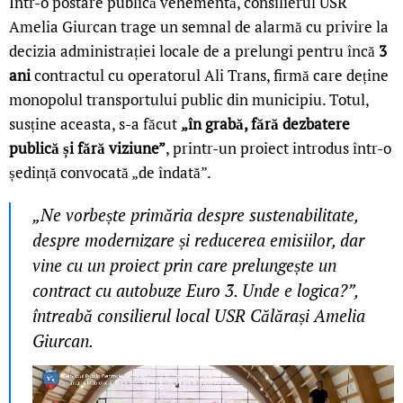
Într-o postare publică vehementă, consilierul USR
Amelia Giurcan trage un semnal de alarmă cu privire la
decizia administrației locale de a prelungi pentru încă
3
ani
contractul cu operatorul Ali Trans, firmă care deține
monopolul transportului public din municipiu. Totul,
susține aceasta, s-a făcut
„în grabă, fără dezbatere
publică și fără viziune”
, printr-un proiect introdus într-o
ședință convocată „de îndată”.
„Ne vorbește primăria despre sustenabilitate,
despre modernizare și reducerea emisiilor, dar
vine cu un proiect prin care prelungește un
contract cu autobuze Euro 3. Unde e logica?”,
întreabă consilierul local USR Călărași Amelia
Giurcan.