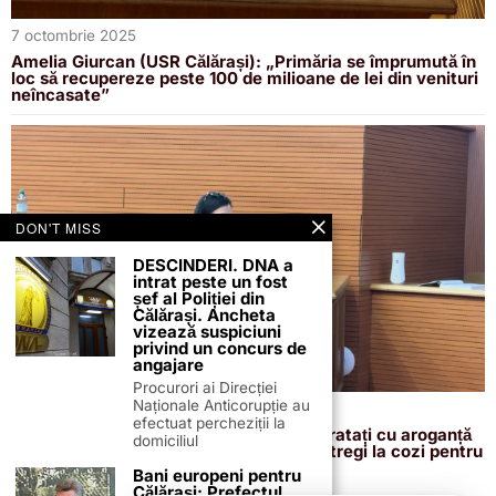
7 octombrie 2025
Amelia Giurcan (USR Călărași): „Primăria se împrumută în
loc să recupereze peste 100 de milioane de lei din venituri
neîncasate”
DON'T MISS
DESCINDERI. DNA a
intrat peste un fost
șef al Poliției din
Călărași. Ancheta
vizează suspiciuni
privind un concurs de
angajare
Procurori ai Direcției
Naționale Anticorupție au
28 septembrie 2025
efectuat percheziții la
Amelia Giurcan (USR): „Cetățenii sunt tratați cu aroganță
domiciliul
la Taxe și Impozite. Oamenii stau ore întregi la cozi pentru
a fi trimiși la plimbare”
Bani europeni pentru
Călărași: Prefectul