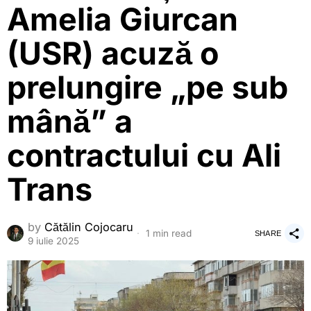
Amelia Giurcan
(USR) acuză o
prelungire „pe sub
mână” a
contractului cu Ali
Trans
by
Cătălin Cojocaru
1 min read
SHARE
9 iulie 2025