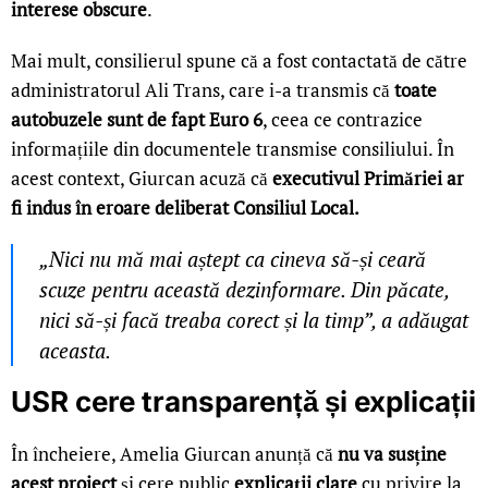
interese obscure
.
Mai mult, consilierul spune că a fost contactată de către
administratorul Ali Trans, care i-a transmis că
toate
autobuzele sunt de fapt Euro 6
, ceea ce contrazice
informațiile din documentele transmise consiliului. În
acest context, Giurcan acuză că
executivul Primăriei ar
fi indus în eroare deliberat Consiliul Local.
„Nici nu mă mai aștept ca cineva să-și ceară
scuze pentru această dezinformare. Din păcate,
nici să-și facă treaba corect și la timp”, a adăugat
aceasta.
USR cere transparență și explicații
În încheiere, Amelia Giurcan anunță că
nu va susține
acest proiect
și cere public
explicații clare
cu privire la