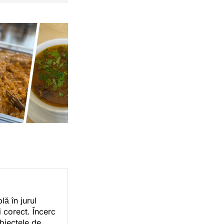
ă în jurul
i corect. Încerc
ubiectele de