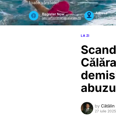
LA ZI
Scanda
Călăra
demisi
abuzur
by
Cătălin
27 iulie 2025