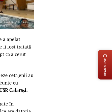
e a apelat
 fi fost tratată
LIVE 
pt că a cerut
RADIO LIVE
jeze cetățenii au
frunte cu
USR Călărași.
mate în
lce are datoria