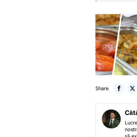
Share
Căt
Lucre
nostr
să ex