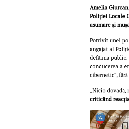
Amelia Giurcan,
Poliției Locale 
asumare și mușa
Potrivit unei po
angajat al Poliți
defăima public. 
conducerea a em
cibernetic”, făr
„Nicio dovadă, 
criticând reacția