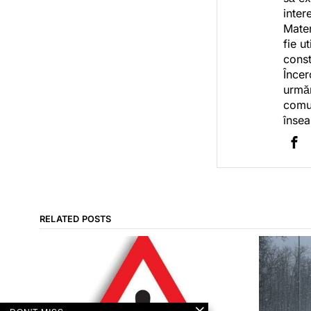
inter
Mater
fie u
const
Încer
urmăr
comun
însea
RELATED POSTS