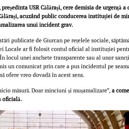
 președinta USR Călărași, cere demisia de urgență a 
Călărași, acuzând public conducerea instituției de mi
malizarea unui incident grav.
stări publicate de Giurcan pe rețelele sociale, săptăm
ei Locale ar fi folosit contul oficial al instituției pent
În locul unei anchete transparente sau al unor sancți
is un comunicat prin care a pus incidentul pe seam
ă să ofere vreo dovadă în acest sens.
nicio măsură. Doar minciuni și mușamalizare”,
a come
 oficială.