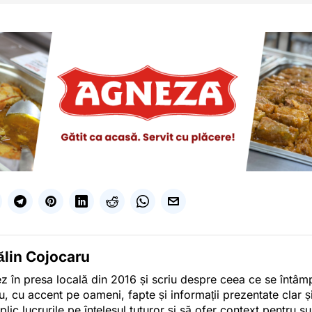
ălin Cojocaru
z în presa locală din 2016 și scriu despre ceea ce se întâmpl
u, cu accent pe oameni, fapte și informații prezentate clar ș
plic lucrurile pe înțelesul tuturor și să ofer context pentru s