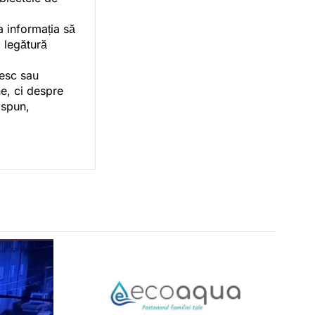
a informația să
o legătură
vesc sau
e, ci despre
 spun,