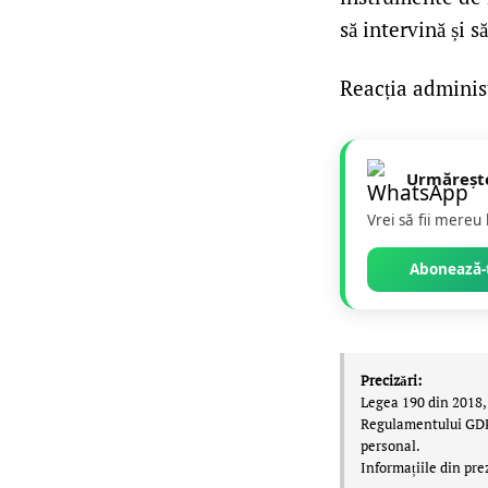
să intervină și 
Reacția administ
Urmăreșt
Vrei să fii mereu
Abonează-t
Precizări:
Legea 190 din 2018, 
Regulamentului GDPR,
personal.
Informațiile din pre