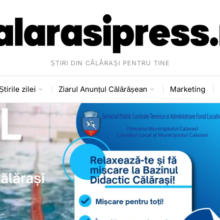
ȘTIRI DIN CĂLĂRAȘI PENTRU TINE
Știrile zilei
Ziarul Anunțul Călărășean
Marketing