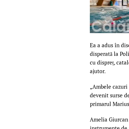
Ea a adus în dis
disperată la Pol
cu dispreț, cata
ajutor.
„Ambele cazuri a
devenit surse de 
primarul Marius 
Amelia Giurcan s
instrumente de 