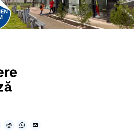
ere
ză