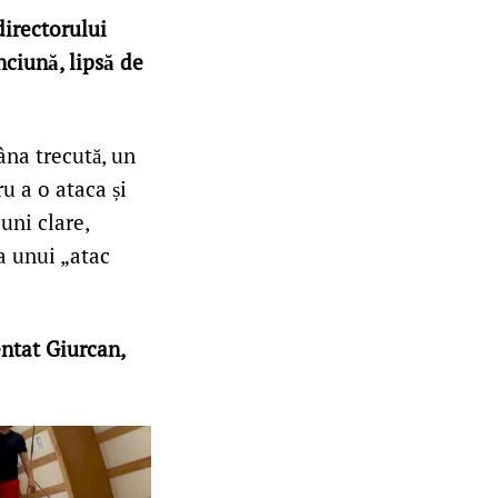
directorului
nciună, lipsă de
âna trecută, un
ru a o ataca și
uni clare,
a unui „atac
ntat Giurcan,