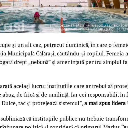
cuție și un alt caz, petrecut duminică, în care o femei
iția Municipală Călărași, căutându-și copilul. Femeia ar
logată drept „nebună” și amenințată pentru simplul fa
rată același lucru: instituțiile care ar trebui să prote
abuz, de frică și de umilință. Iar cei responsabili, în 
Dulce, tac și protejează sistemul”,
a mai spus lidera 
ubliniază că instituțiile publice nu trebuie transfor
răzbunare politică și consideră că primarul Marius Du