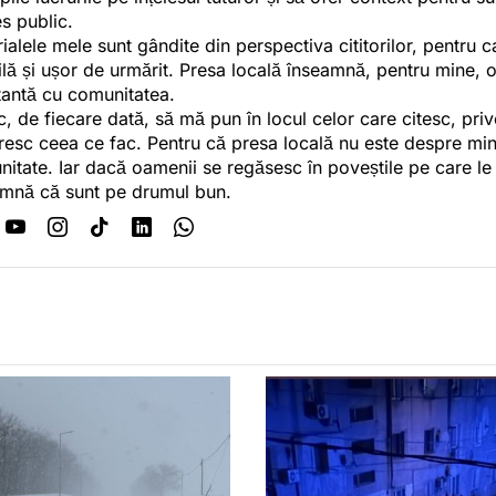
es public.
ialele mele sunt gândite din perspectiva cititorilor, pentru c
tilă și ușor de urmărit. Presa locală înseamnă, pentru mine, 
antă cu comunitatea.
c, de fiecare dată, să mă pun în locul celor care citesc, pri
esc ceea ce fac. Pentru că presa locală nu este despre min
itate. Iar dacă oamenii se regăsesc în poveștile pe care le
mnă că sunt pe drumul bun.