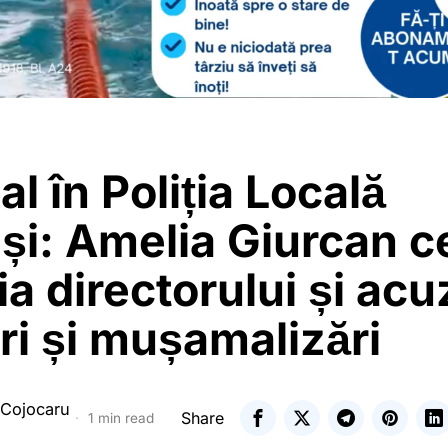
l în Poliția Locală
și: Amelia Giurcan c
a directorului și acu
i și mușamalizări
 Cojocaru
Share
1 min read