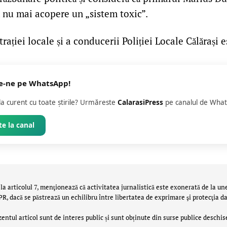
să nu mai acopere un „sistem toxic”.
rației locale și a conducerii Poliției Locale Călărași e
e-ne pe WhatsApp!
 la curent cu toate știrile? Urmăreste
CalarasiPress
pe canalul de What
e la canal
la articolul 7, menţionează că activitatea jurnalistică este exonerată de la un
 dacă se păstrează un echilibru între libertatea de exprimare şi protecţia da
zentul articol sunt de interes public și sunt obținute din surse publice deschis