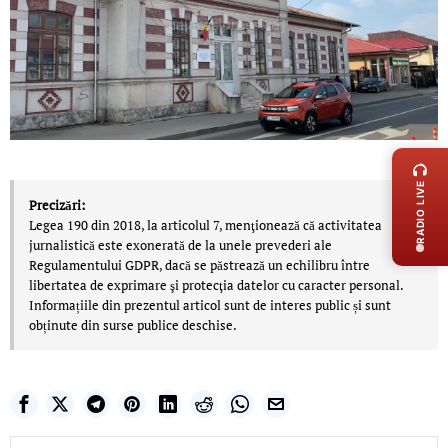
LIVE 
RADIO LIVE
Precizări:
Legea 190 din 2018, la articolul 7, menţionează că activitatea
jurnalistică este exonerată de la unele prevederi ale
Regulamentului GDPR, dacă se păstrează un echilibru între
libertatea de exprimare şi protecţia datelor cu caracter personal.
Informațiile din prezentul articol sunt de interes public și sunt
obținute din surse publice deschise.