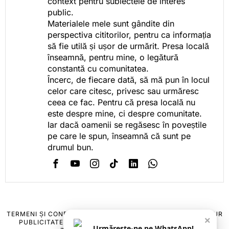
context pentru subiectele de interes
public.
Materialele mele sunt gândite din
perspectiva cititorilor, pentru ca informația
să fie utilă și ușor de urmărit. Presa locală
înseamnă, pentru mine, o legătură
constantă cu comunitatea.
Încerc, de fiecare dată, să mă pun în locul
celor care citesc, privesc sau urmăresc
ceea ce fac. Pentru că presa locală nu
este despre mine, ci despre comunitate.
Iar dacă oamenii se regăsesc în poveștile
pe care le spun, înseamnă că sunt pe
drumul bun.
TERMENI ȘI CONDIȚII
COOKIES
POLITICA DE ANULARE & RETUR
×
PUBLICITATE ONLINE & TIPĂRITĂ
DESPRE NOI
CONTACT
Urmărește-ne pe WhatsApp!