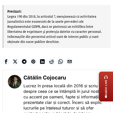
Precizări:
Legea 190 din 2018, la articolul 7, menţionează că activitatea
jurnalistică este exonerată de la unele prevederi ale
Regulamentului GDPR, dacă se păstrează un echilibru între
libertatea de exprimare şi protecţia datelor cu caracter personal.
Informațiile din prezentul articol sunt de interes public și sunt
obținute din surse publice deschise.
LIVE 
Cătălin Cojocaru
RADIO LIVE
Lucrez în presa locală din 2016 și scriu
despre ceea ce se întâmplă în jurul nostru,
cu accent pe oameni, fapte și informații
prezentate clar și corect. Încerc să explic
lucrurile pe înțelesul tuturor și să ofer