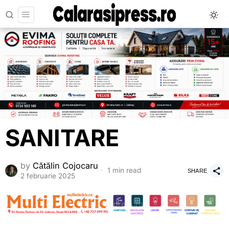
SANITARE
by
Cătălin Cojocaru
1 min read
SHARE
2 februarie 2025