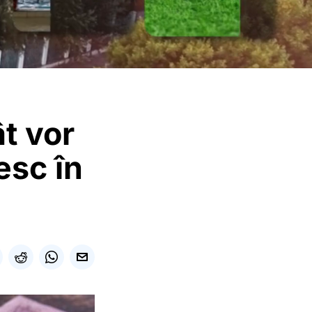
ât vor
esc în