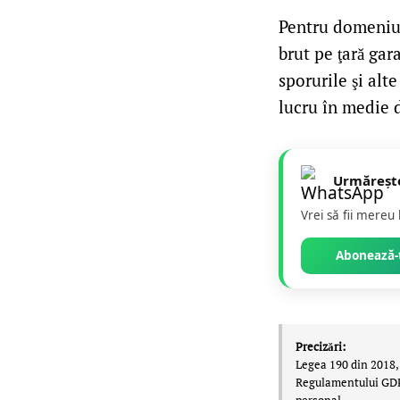
Pentru domeniul
brut pe ţară gar
sporurile şi alt
lucru în medie 
Urmăreșt
Vrei să fii mereu
Abonează-t
Precizări:
Legea 190 din 2018, 
Regulamentului GDPR,
personal.