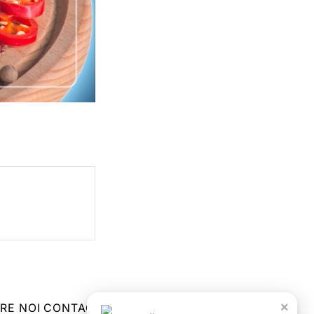
×
RE NOI
CONTACT
ZIARUL ANUNȚUL CĂLĂRĂȘEAN