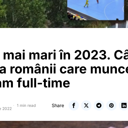
i mai mari în 2023. C
ga românii care munc
m full-time
Share
1 min read
e 2022