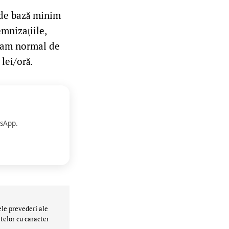
 de bază minim
emnizaţiile,
gram normal de
lei/oră.
sApp.
ele prevederi ale
telor cu caracter