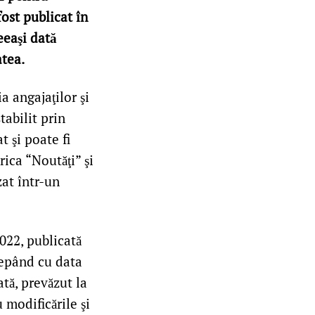
ost publicat în
eeaşi dată
atea.
a angajaţilor şi
abilit prin
t şi poate fi
rica “Noutăţi” şi
zat într-un
022, publicată
cepând cu data
ată, prevăzut la
 modificările şi