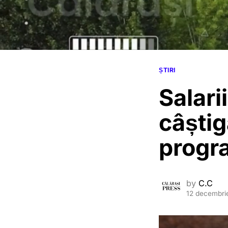
ȘTIRI
Salari
câști
progra
by
C.C
12 decembri