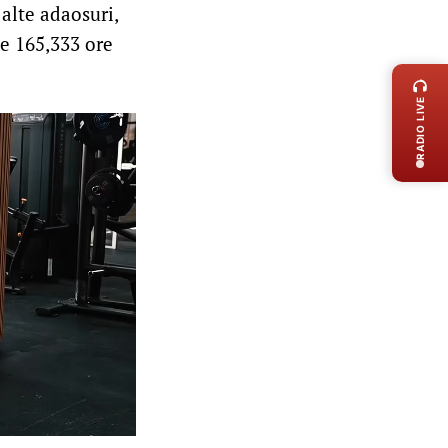
 alte adaosuri,
de 165,333 ore
LIVE 
RADIO LIVE