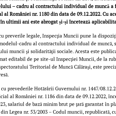
ului – cadru al contractului individual de muncă a f
al al României nr. 1180 din data de 09.12.2022. Cu ac
în ultimii ani este abrogat și-și încetează aplicabilit
u preverile legale, Inspecţia Muncii pune la dispoziţi
modelul-cadru al contractului individual de muncă, st
lui muncii şi solidarităţii sociale. Acesta este publica
mat editabil de pe site-ul Inspecţiei Muncii, de la rub
spectoratului Teritorial de Muncă Călăraşi, este preci
esă.
 cu prevederile Hotărârii Guvernului nr. 1447/08.12.2
icial al României nr. 1186 din data de 09.12.2022, în
23, salariul de bază minim brut pe ţară garantat în pl
1) din Legea nr. 53/2003 – Codul muncii, republicată, cu