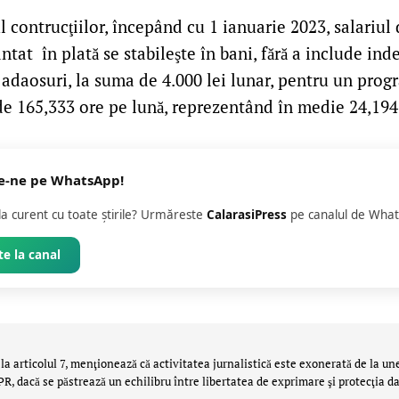
 contrucţiilor, începând cu 1 ianuarie 2023, salariul
antat în plată se stabileşte în bani, fără a include ind
e adaosuri, la suma de 4.000 lei lunar, pentru un pro
de 165,333 ore pe lună, reprezentând în medie 24,194 
e-ne pe WhatsApp!
 la curent cu toate știrile? Urmăreste
CalarasiPress
pe canalul de What
e la canal
la articolul 7, menţionează că activitatea jurnalistică este exonerată de la un
 dacă se păstrează un echilibru între libertatea de exprimare şi protecţia da