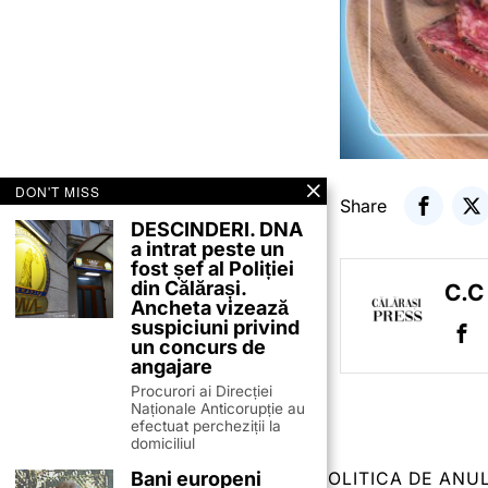
DON'T MISS
Share
DESCINDERI. DNA
a intrat peste un
fost șef al Poliției
din Călărași.
C.C
Ancheta vizează
suspiciuni privind
un concurs de
angajare
Procurori ai Direcției
Naționale Anticorupție au
efectuat percheziții la
domiciliul
Bani europeni
TERMENI ȘI CONDIȚII
COOKIES
POLITICA DE ANU