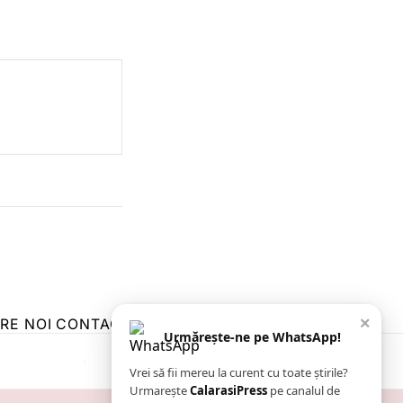
×
RE NOI
CONTACT
ZIARUL ANUNȚUL CĂLĂRĂȘEAN
Urmărește-ne pe WhatsApp!
Vrei să fii mereu la curent cu toate știrile?
Urmarește
CalarasiPress
pe canalul de