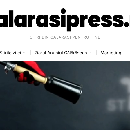
ȘTIRI DIN CĂLĂRAȘI PENTRU TINE
Știrile zilei
Ziarul Anunțul Călărășean
Marketing