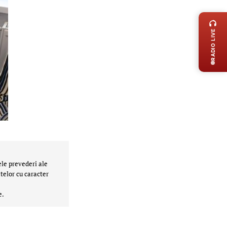
LIVE 
RADIO LIVE
ele prevederi ale
telor cu caracter
e.