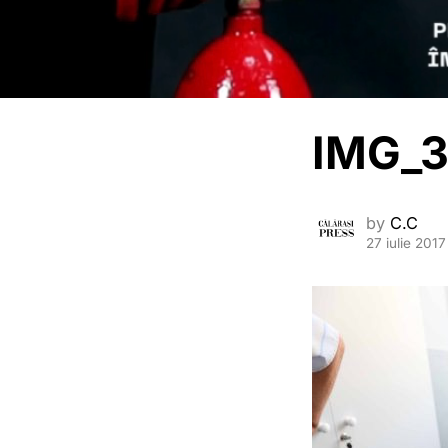
IMG_3
by
C.C
27 iulie 2017