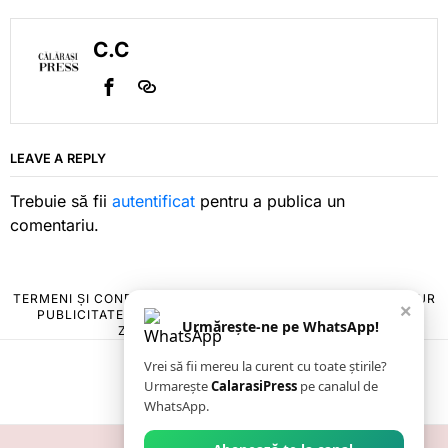
C.C
LEAVE A REPLY
Trebuie să fii
autentificat
pentru a publica un
comentariu.
TERMENI ȘI CONDIȚII
COOKIES
POLITICA DE ANULARE & RETUR
×
PUBLICITATE ONLINE & TIPĂRITĂ
DESPRE NOI
CONTACT
Urmărește-ne pe WhatsApp!
ZIARUL ANUNȚUL CĂLĂRĂȘEAN
Vrei să fii mereu la curent cu toate știrile?
Urmarește
CalarasiPress
pe canalul de
WhatsApp.