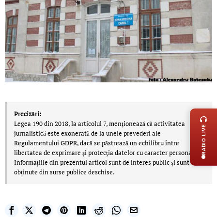
LIVE 
Precizări:
Legea 190 din 2018, la articolul 7, menţionează că activitatea
RADIO LIVE
jurnalistică este exonerată de la unele prevederi ale
Regulamentului GDPR, dacă se păstrează un echilibru între
libertatea de exprimare şi protecţia datelor cu caracter personal.
Informațiile din prezentul articol sunt de interes public și sunt
obținute din surse publice deschise.