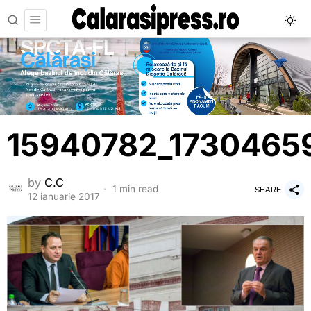
15940782_1730465
by
C.C
1 min read
SHARE
12 ianuarie 2017