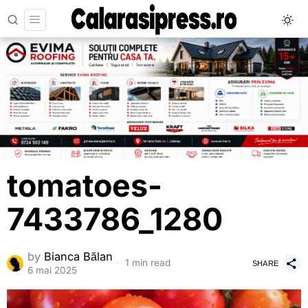
tomatoes-
7433786_1280
by
Bianca Bălan
1 min read
SHARE
6 mai 2025