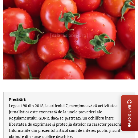
LIVE 
Precizări:
Legea 190 din 2018, la articolul 7, menţionează că activitatea
RADIO LIVE
jurnalistică este exonerată de la unele prevederi ale
Regulamentului GDPR, dacă se păstrează un echilibru între
libertatea de exprimare şi protecţia datelor cu caracter personal.
Informațiile din prezentul articol sunt de interes public și sunt
obținute din surse publice deschise.