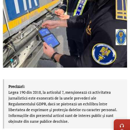
Precizări:
Legea 190 din 2018, la articolul 7, menţionează că activitatea
jurnalistică este exonerată de la unele prevederi ale
Regulamentului GDPR, dacă se păstrează un echilibru între
libertatea de exprimare şi protecţia datelor cu caracter personal.
LIVE 
Informațiile din prezentul articol sunt de interes public și sunt
obținute din surse publice deschise.