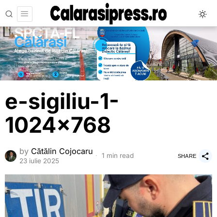
e-sigiliu-1-
1024×768
by
Cătălin Cojocaru
1 min read
SHARE
23 iulie 2025