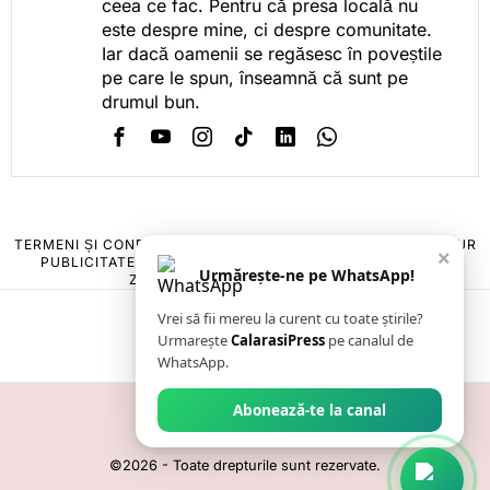
ceea ce fac. Pentru că presa locală nu
este despre mine, ci despre comunitate.
Iar dacă oamenii se regăsesc în poveștile
pe care le spun, înseamnă că sunt pe
drumul bun.
TERMENI ȘI CONDIȚII
COOKIES
POLITICA DE ANULARE & RETUR
×
PUBLICITATE ONLINE & TIPĂRITĂ
DESPRE NOI
CONTACT
Urmărește-ne pe WhatsApp!
ZIARUL ANUNȚUL CĂLĂRĂȘEAN
Vrei să fii mereu la curent cu toate știrile?
Urmarește
CalarasiPress
pe canalul de
WhatsApp.
Abonează-te la canal
©
2026
- Toate drepturile sunt rezervate.