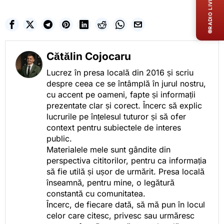
RADIO LIVE
Cătălin Cojocaru
Lucrez în presa locală din 2016 și scriu
despre ceea ce se întâmplă în jurul nostru,
cu accent pe oameni, fapte și informații
prezentate clar și corect. Încerc să explic
lucrurile pe înțelesul tuturor și să ofer
context pentru subiectele de interes
public.
Materialele mele sunt gândite din
perspectiva cititorilor, pentru ca informația
să fie utilă și ușor de urmărit. Presa locală
înseamnă, pentru mine, o legătură
constantă cu comunitatea.
Încerc, de fiecare dată, să mă pun în locul
celor care citesc, privesc sau urmăresc