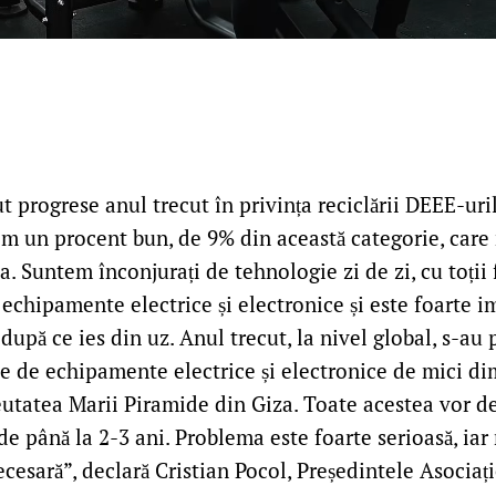
 progrese anul trecut în privința reciclării DEEE-uri
m un procent bun, de 9% din această categorie, care 
a. Suntem înconjurați de tehnologie zi de zi, cu toții
echipamente electrice și electronice și este foarte i
după ce ies din uz. Anul trecut, la nivel global, s-au
e de echipamente electrice și electronice de mici di
reutatea Marii Piramide din Giza. Toate acestea vor d
de până la 2-3 ani. Problema este foarte serioasă, iar 
ecesară”, declară Cristian Pocol, Președintele Asocia