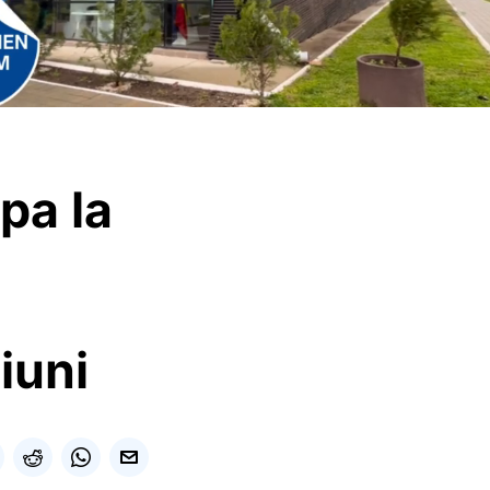
pa la
iuni