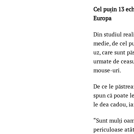
Cel puțin 13 ech
Europa
Din studiul rea
medie, de cel pu
uz, care sunt pă
urmate de ceasur
mouse-uri.
De ce le păstrea
spun că poate le
le dea cadou, ia
“Sunt mulți oame
periculoase atât