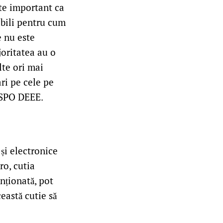
rte important ca
abili pentru cum
e nu este
joritatea au o
lte ori mai
ari pe cele pe
RESPO DEEE.
și electronice
o, cutia
nționată, pot
eastă cutie să