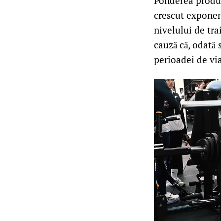
Ponderea produs
crescut exponenț
nivelului de trai
cauză că, odată 
perioadei de via