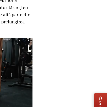
-urilor a
torită creșterii
de altă parte din
u prelungirea
LIVE 