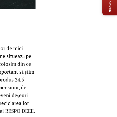
RADIO LIVE
lor de mici
ne situează pe
 folosim din ce
mportant să știm
 produs 24,5
mensiuni, de
eveni deșeuri
reciclarea lor
ției RESPO DEEE.