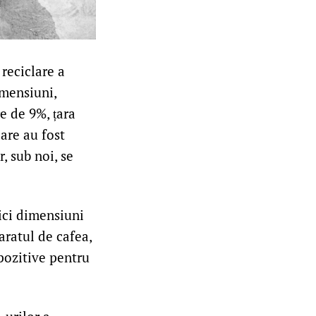
 reciclare a
imensiuni,
e de 9%, țara
lare au fost
, sub noi, se
ici dimensiuni
paratul de cafea,
spozitive pentru