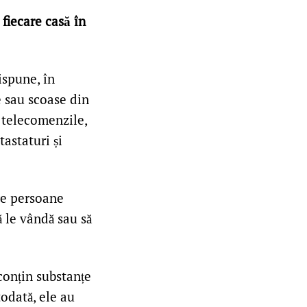
fiecare casă în
ispune, în
e sau scoase din
i telecomenzile,
tastaturi și
re persoane
ă le vândă sau să
conțin substanțe
todată, ele au