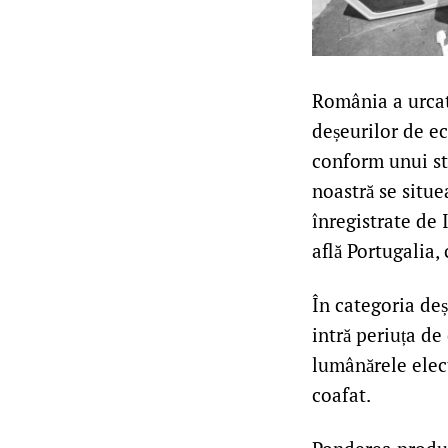
România a urcat 
deșeurilor de e
conform unui st
noastră se situe
înregistrate de 
află Portugalia,
În categoria de
intră periuța de 
lumânărele elect
coafat.