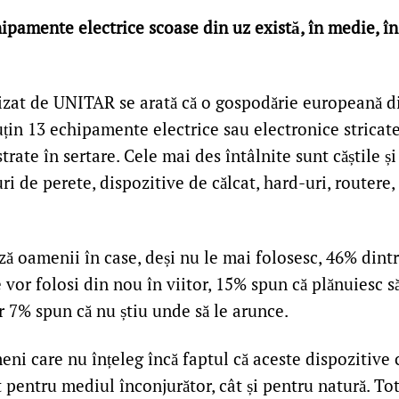
ipamente electrice scoase din uz există, în medie, în 
lizat de UNITAR se arată că o gospodărie europeană d
țin 13 echipamente electrice sau electronice stricat
strate în sertare. Cele mai des întâlnite sunt căștile ș
i de perete, dispozitive de călcat, hard-uri, routere, 
ză oamenii în case, deși nu le mai folosesc, 46% dint
 vor folosi din nou în viitor, 15% spun că plănuiesc s
r 7% spun că nu știu unde să le arunce.
ni care nu înțeleg încă faptul că aceste dispozitive 
 pentru mediul înconjurător, cât și pentru natură. To