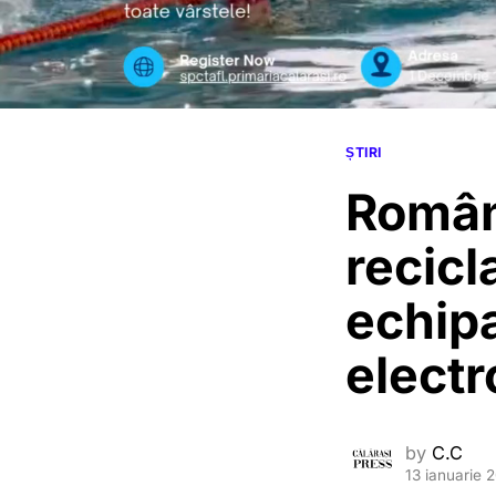
ȘTIRI
Români
recicl
echipa
electr
by
C.C
13 ianuarie 