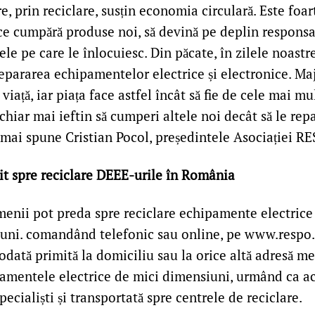
 prin reciclare, susțin economia circulară. Este foa
ce cumpără produse noi, să devină pe deplin respons
le pe care le înlocuiesc. Din păcate, în zilele noastr
repararea echipamentelor electrice și electronice. Ma
viață, iar piața face astfel încât să fie de cele mai mu
chiar mai ieftin să cumperi altele noi decât să le rep
, mai spune Cristian Pocol, președintele Asociației 
it spre reciclare DEEE-urile în România
enii pot preda spre reciclare echipamente electrice 
uni. comandând telefonic sau online, pe www.respo.r
odată primită la domiciliu sau la orice altă adresă me
amentele electrice de mici dimensiuni, urmând ca ac
pecialiști și transportată spre centrele de reciclare.