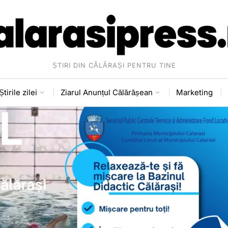
ȘTIRI DIN CĂLĂRAȘI PENTRU TINE
Știrile zilei
Ziarul Anunțul Călărășean
Marketing