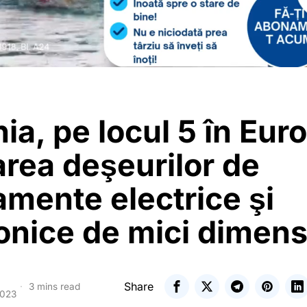
a, pe locul 5 în Euro
area deşeurilor de
mente electrice şi
onice de mici dimens
Share
3 mins read
2023