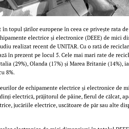
în topul țărilor europene în ceea ce privește rata de
chipamente electrice și electronice (DEEE) de mici d
udiu realizat recent de UNITAR. Cu o rată de reciclar
ază în prezent pe locul 5. Cele mai mari rate de recic
Italia (29%), Olanda (17%) și Marea Britanie (14%), iar
 cu 8%.
șeurilor de echipamente electrice și electronice de m
dinți electrică, prăjitorul de pâine, fierul de călcat, a
rice, jucăriile electrice, uscătoare de păr sau alte di