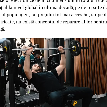
elor electronice de mici dimensiuni în totalul DEEE
ial la nivel global în ultima decadă, pe de o parte da
 al populației și al prețului tot mai accesibil, iar pe 
stricate, nu există conceptul de reparare al lor pentr
ță.