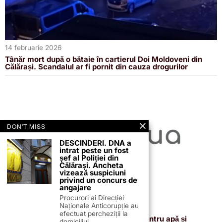
14 februarie 2026
Tânăr mort după o bătaie în cartierul Doi Moldoveni din
Călărași. Scandalul ar fi pornit din cauza drogurilor
DON'T MISS
DESCINDERI. DNA a
intrat peste un fost
șef al Poliției din
Călărași. Ancheta
vizează suspiciuni
privind un concurs de
angajare
Procurori ai Direcției
Naționale Anticorupție au
13 februarie 2026
efectuat percheziții la
Proiectul de 400 de milioane de euro pentru apă și
domiciliul