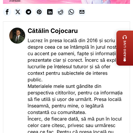
LIVE 
Cătălin Cojocaru
Lucrez în presa locală din 2016 și scriu
RADIO LIVE
despre ceea ce se întâmplă în jurul nostru,
cu accent pe oameni, fapte și informații
prezentate clar și corect. Încerc să explic
lucrurile pe înțelesul tuturor și să ofer
context pentru subiectele de interes
public.
Materialele mele sunt gândite din
perspectiva cititorilor, pentru ca informația
să fie utilă și ușor de urmărit. Presa locală
înseamnă, pentru mine, o legătură
constantă cu comunitatea.
Încerc, de fiecare dată, să mă pun în locul
celor care citesc, privesc sau urmăresc
ceea ce fac. Pentru că presa locală nu