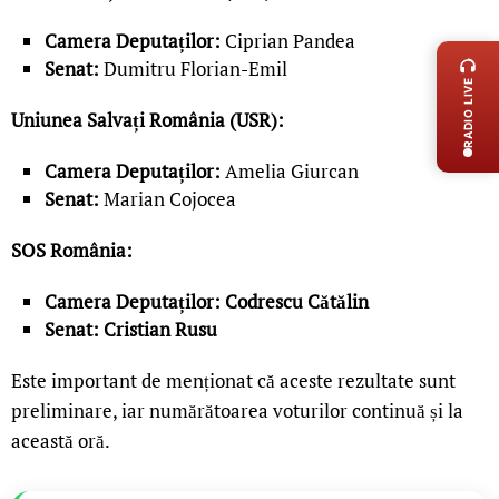
LIVE 
Camera Deputaților:
Ciprian Pandea
Senat:
Dumitru Florian-Emil
RADIO LIVE
Uniunea Salvați România (USR):
Camera Deputaților:
Amelia Giurcan
Senat:
Marian Cojocea
SOS România:
Camera Deputaților: Codrescu Cătălin
Senat: Cristian Rusu
Este important de menționat că aceste rezultate sunt
preliminare, iar numărătoarea voturilor continuă și la
această oră.