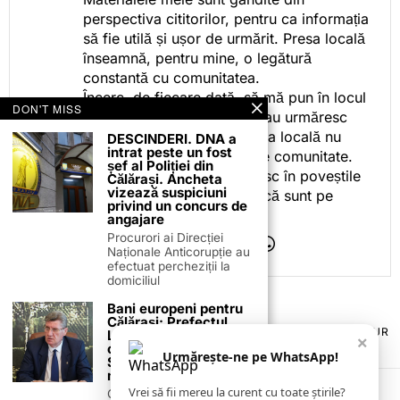
perspectiva cititorilor, pentru ca informația
să fie utilă și ușor de urmărit. Presa locală
înseamnă, pentru mine, o legătură
constantă cu comunitatea.
Încerc, de fiecare dată, să mă pun în locul
DON'T MISS
celor care citesc, privesc sau urmăresc
ceea ce fac. Pentru că presa locală nu
DESCINDERI. DNA a
intrat peste un fost
este despre mine, ci despre comunitate.
șef al Poliției din
Iar dacă oamenii se regăsesc în poveștile
Călărași. Ancheta
vizează suspiciuni
pe care le spun, înseamnă că sunt pe
privind un concurs de
drumul bun.
angajare
Procurori ai Direcției
Naționale Anticorupție au
efectuat percheziții la
domiciliul
Bani europeni pentru
Călărași: Prefectul
TERMENI ȘI CONDIȚII
COOKIES
POLITICA DE ANULARE & RETUR
Laurențiu State anunță
×
PUBLICITATE ONLINE & TIPĂRITĂ
DESPRE NOI
CONTACT
colaborarea cu ADR
Urmărește-ne pe WhatsApp!
Sud-Muntenia pentru
ZIARUL ANUNȚUL CĂLĂRĂȘEAN
noi finanțări
Vrei să fii mereu la curent cu toate știrile?
Călărașul se pregătește