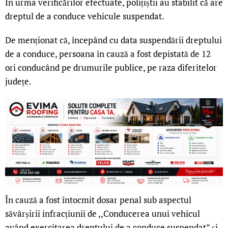
În urma verificărilor efectuate, polițiștii au stabilit că are
dreptul de a conduce vehicule suspendat.
De menționat că, începând cu data suspendării dreptului
de a conduce, persoana în cauză a fost depistată de 12
ori conducând pe drumurile publice, pe raza diferitelor
județe.
În cauză a fost întocmit dosar penal sub aspectul
săvârșirii infracțiunii de ,,Conducerea unui vehicul
având exercitarea dreptului de a conduce suspendat” și