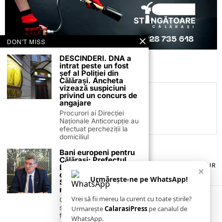
DON'T MISS
DESCINDERI. DNA a
intrat peste un fost
șef al Poliției din
Călărași. Ancheta
vizează suspiciuni
privind un concurs de
C.C
angajare
Procurori ai Direcției
Naționale Anticorupție au
efectuat percheziții la
domiciliul
Bani europeni pentru
Călărași: Prefectul
TERMENI ȘI CONDIȚII
COOKIES
POLITICA DE ANULARE & RETUR
Laurențiu State anunță
×
PUBLICITATE ONLINE & TIPĂRITĂ
DESPRE NOI
CONTACT
colaborarea cu ADR
Urmărește-ne pe WhatsApp!
Sud-Muntenia pentru
ZIARUL ANUNȚUL CĂLĂRĂȘEAN
noi finanțări
Vrei să fii mereu la curent cu toate știrile?
Călărașul se pregătește
să intre pe harta
Urmarește
CalarasiPress
pe canalul de
finanțărilor europene, cu
WhatsApp.