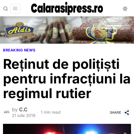
BREAKING NEWS
Reținut de polițiști
pentru infracțiuni la
regimul rutier
by
C.C
1 min read
SHARE
21 iulie 2019