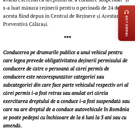
LIVE 
s-a luat măsura reținerii pentru o perioadă de 24 de ore,
acesta fiind depus în Centrul de Reținere și Arestare
RADIO LIVE
Preventivă Călărași.
***
Conducerea pe drumurile publice a unui vehicul pentru
care legea prevede obligativitatea deținerii permisului de
conducere de către o persoană al cărei permis de
conducere este necorespunzător categoriei sau
subcategoriei din care face parte vehiculul respectiv ori al
cărei permis i-a fost retras sau anulat ori căreia
exercitarea dreptului de a conduce i-a fost suspendată sau
care nu are dreptul de a conduce autovehicule în România
se poate pedepsi cu închisoare de la 6 luni la 3 ani sau cu
amendă.