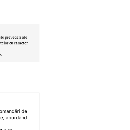
ele prevederi ale
telor cu caracter
e.
ecomandări de
orie, abordând