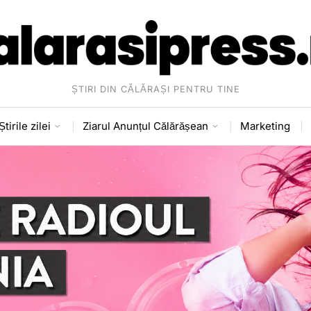
ȘTIRI DIN CĂLĂRAȘI PENTRU TINE
Știrile zilei
Ziarul Anunțul Călărășean
Marketing