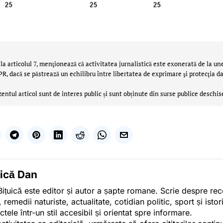
la articolul 7, menţionează că activitatea jurnalistică este exonerată de la un
 dacă se păstrează un echilibru între libertatea de exprimare şi protecţia da
zentul articol sunt de interes public și sunt obținute din surse publice deschis
uică Dan
ițuică este editor și autor a șapte romane. Scrie despre r
, remedii naturiste, actualitate, cotidian politic, sport și ist
ctele într-un stil accesibil și orientat spre informare.