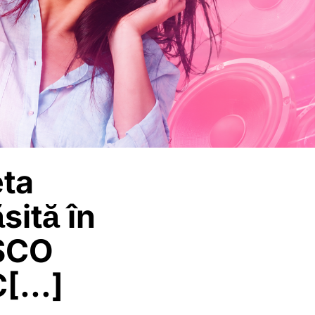
eta
sită în
ESCO
 C[…]