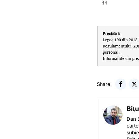
Precizări:
Legea 190 din 2018, 
Regulamentului GDPR,
personal.
Informațiile din pre
Share
Biț
Dan B
carte
subie