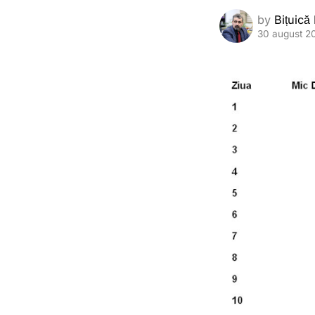
by
Bițuică
30 august 2