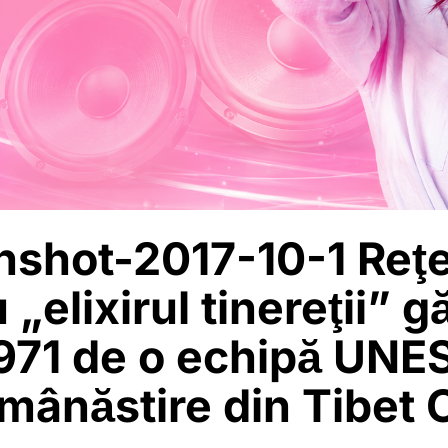
nshot-2017-10-1 Reţ
 „elixirul tinereţii” gă
1971 de o echipă UN
 mânăstire din Tibet