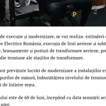
 de execuție și modernizare, se vor realiza: extinderi 
ele Electrice România, execuția de linii aeriene și su
e, branșamente și posturi de transformare aeriene, pr
ie tensiune ale stațiilor de transformare.
t prevăzute lucrări de modernizare a instalațiilor e
purilor de măsură, îmbunătățirea nivelului de tensiun
i de întărire rețea.
ului este de 60 de luni, începând cu data semnării a
părți.