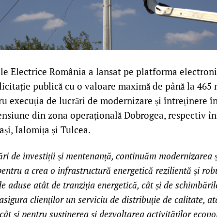
le Electrice România a lansat pe platforma electronic
licitație publică cu o valoare maximă de până la 465 
ru execuția de lucrări de modernizare și întreținere în
tensiune din zona operațională Dobrogea, respectiv în
ași, Ialomița și Tulcea.
ări de investiții și mentenanță, continuăm modernizarea ș
 pentru a crea o infrastructură energetică rezilientă și ro
e aduse atât de tranziția energetică, cât și de schimbăril
sigura clienților un serviciu de distribuție de calitate, a
 cât și pentru susținerea și dezvoltarea activităților econ