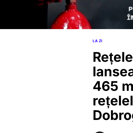
LA ZI
Rețele
lansea
465 mi
rețele
Dobro