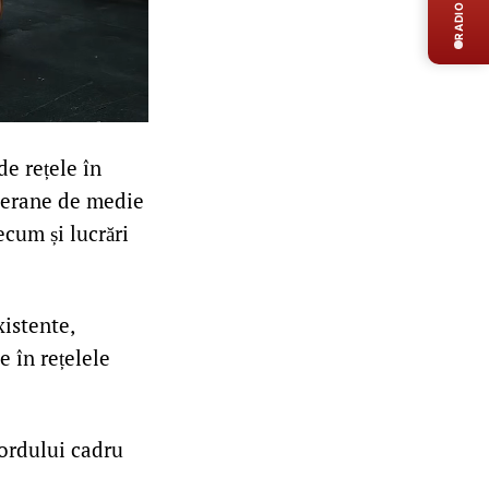
RADIO LIVE
de rețele în
bterane de medie
ecum și lucrări
xistente,
e în rețelele
cordului cadru