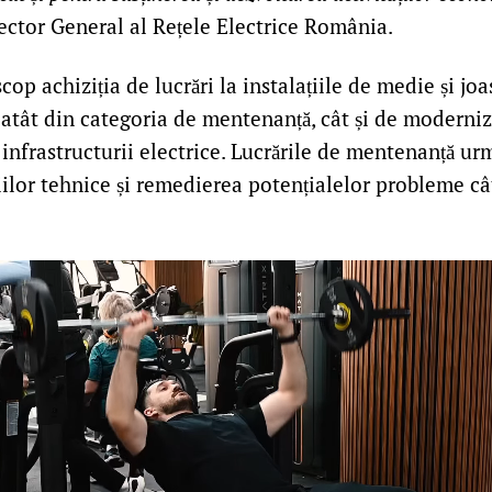
rector General al Rețele Electrice România.
scop achiziția de lucrări la instalațiile de medie și jo
atât din categoria de mentenanță, cât și de moderniza
 infrastructurii electrice. Lucrările de mentenanță ur
iilor tehnice și remedierea potențialelor probleme câ