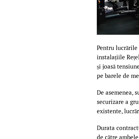
Pentru lucrările
instalațiile Reț
și joasă tensiun
pe barele de med
De asemenea, sun
securizare a gru
existente, lucrăr
Durata contract
de către ambele 