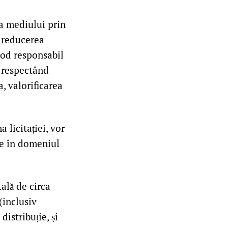
ia mediului prin
v reducerea
mod responsabil
, respectând
a, valorificarea
 licitației, vor
ile în domeniul
ală de circa
(inclusiv
istribuție, și