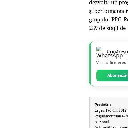
dezvoltă un prog
și performanța 
grupului PPC. R
289 de stații de
Urmăreșt
Vrei să fii mereu
Abonează-t
Precizări:
Legea 190 din 2018, 
Regulamentului GDPR,
personal.
Informațiile din pre