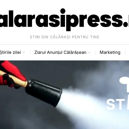
ȘTIRI DIN CĂLĂRAȘI PENTRU TINE
Știrile zilei
Ziarul Anunțul Călărășean
Marketing