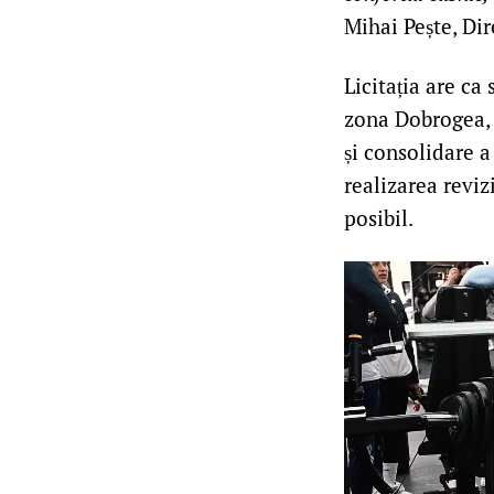
Mihai Pește, Di
Licitația are ca 
zona Dobrogea, 
și consolidare a
realizarea reviz
posibil.