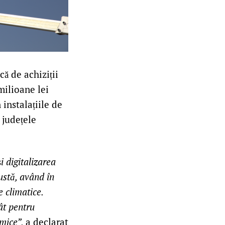
ă de achiziții
milioane lei
 instalațiile de
 județele
i digitalizarea
bustă, având în
e climatice.
tât pentru
omice”,
a declarat