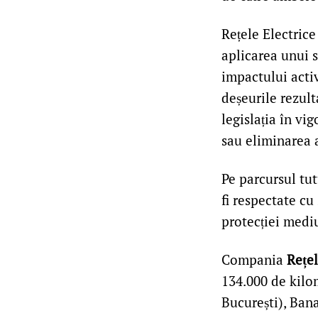
Rețele Electrice
aplicarea unui 
impactului acti
deșeurile rezult
legislația în vi
sau eliminarea 
Pe parcursul tut
fi respectate cu
protecției mediu
Compania
Rețe
134.000 de kilom
București), Bana