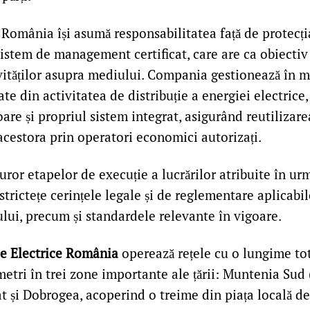
 România își asumă responsabilitatea față de protecț
sistem de management certificat, care are ca obiecti
vităților asupra mediului. Compania gestionează în 
ate din activitatea de distribuție a energiei electrice
goare și propriul sistem integrat, asigurând reutilizare
acestora prin operatori economici autorizați.
uror etapelor de execuție a lucrărilor atribuite în urma
 strictețe cerințele legale și de reglementare aplicab
lui, precum și standardele relevante în vigoare.
le Electrice România
operează rețele cu o lungime tot
etri în trei zone importante ale țării: Muntenia Sud 
t și Dobrogea, acoperind o treime din piața locală de d