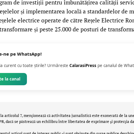
ram de investiții pentru îmbunătățirea calității servic
rețelelor și implementarea locală a standardelor de 
ețelele electrice operate de către Rețele Electrice 
 transformare și peste 25.000 de posturi de transform
e-ne pe WhatsApp!
 la curent cu toate știrile? Urmăreste
CalarasiPress
pe canalul de What
e la canal
la articolul 7, menţionează că activitatea jurnalistică este exonerată de la un
 dacă se păstrează un echilibru între libertatea de exprimare şi protecţia da
zentul articol sunt de interes public și sunt obținute din surse publice deschis