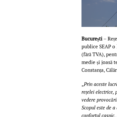
București
– Rețe
publice SEAP o 
(fără TVA), pent
medie și joasă 
Constanța, Călăr
„
Prin aceste lucr
rețelei electrice,
vedere provocăril
Scopul este de a a
confortul casnic,