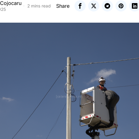
 Cojocaru
Share
2 mins read
025