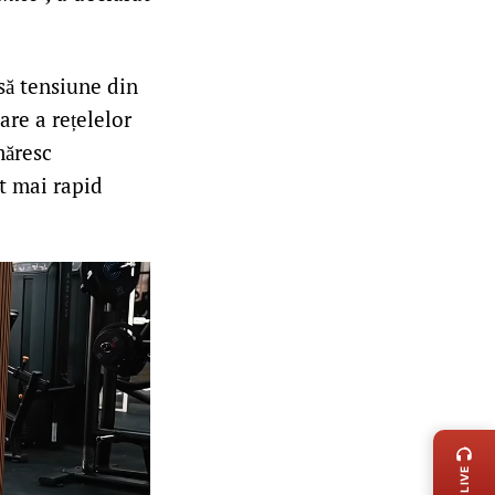
asă tensiune din
re a rețelelor
măresc
t mai rapid
LIVE 