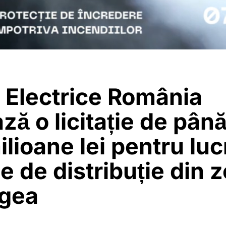
 Electrice România
ză o licitație de până
lioane lei pentru lucr
le de distribuție din 
gea