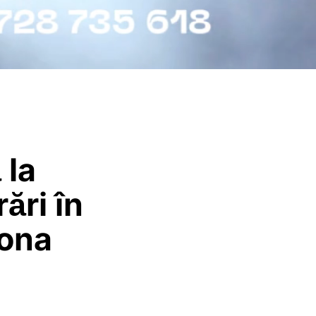
 la
ări în
zona