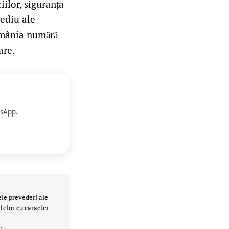
iilor, siguranța
mediu ale
România numără
are.
sApp.
ele prevederi ale
telor cu caracter
e.