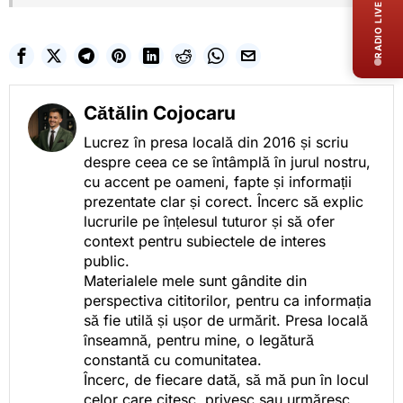
RADIO LIVE
Cătălin Cojocaru
Lucrez în presa locală din 2016 și scriu
despre ceea ce se întâmplă în jurul nostru,
cu accent pe oameni, fapte și informații
prezentate clar și corect. Încerc să explic
lucrurile pe înțelesul tuturor și să ofer
context pentru subiectele de interes
public.
Materialele mele sunt gândite din
perspectiva cititorilor, pentru ca informația
să fie utilă și ușor de urmărit. Presa locală
înseamnă, pentru mine, o legătură
constantă cu comunitatea.
Încerc, de fiecare dată, să mă pun în locul
celor care citesc, privesc sau urmăresc