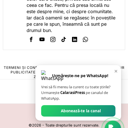
ceea ce fac. Pentru că presa locală nu
este despre mine, ci despre comunitate.
Iar dacă oamenii se regăsesc în poveștile
pe care le spun, înseamnă că sunt pe
drumul bun.
TERMENI ȘI CONDIȚII
COOKIES
POLITICA DE ANULARE & RETUR
×
PUBLICITATE ONLINE & TIPĂRITĂ
DESPRE NOI
CONTACT
Urmărește-ne pe WhatsApp!
ZIARUL ANUNȚUL CĂLĂRĂȘEAN
Vrei să fii mereu la curent cu toate știrile?
Urmarește
CalarasiPress
pe canalul de
WhatsApp.
Abonează-te la canal
©
2026
- Toate drepturile sunt rezervate.