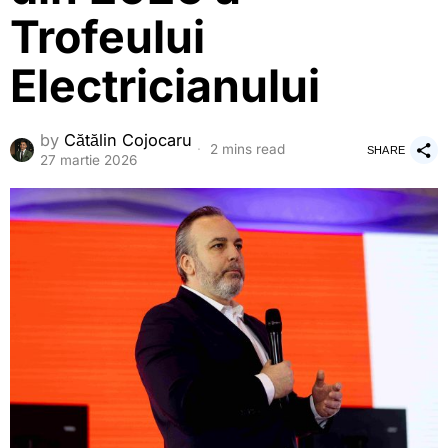
Trofeului
Electricianului
by
Cătălin Cojocaru
2 mins read
SHARE
27 martie 2026