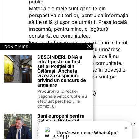
public.
Materialele mele sunt gândite din
perspectiva cititorilor, pentru ca informația
să fie utilă și ușor de urmărit. Presa locală
înseamnă, pentru mine, o legătură
constantă cu comunitatea.
Încerc, de fiecare dată, să mă pun în locul
DON'T MISS
celor care citesc, privesc sau urmăresc
ceea ce fac. Pentru că presa locală nu
DESCINDERI. DNA a
intrat peste un fost
este despre mine, ci despre comunitate.
șef al Poliției din
Iar dacă oamenii se regăsesc în poveștile
Călărași. Ancheta
vizează suspiciuni
pe care le spun, înseamnă că sunt pe
privind un concurs de
drumul bun.
angajare
Procurori ai Direcției
Naționale Anticorupție au
efectuat percheziții la
domiciliul
Bani europeni pentru
Călărași: Prefectul
TERMENI ȘI CONDIȚII
COOKIES
POLITICA DE ANULARE & RETUR
Laurențiu State anunță
×
PUBLICITATE ONLINE & TIPĂRITĂ
DESPRE NOI
CONTACT
colaborarea cu ADR
Urmărește-ne pe WhatsApp!
Sud-Muntenia pentru
ZIARUL ANUNȚUL CĂLĂRĂȘEAN