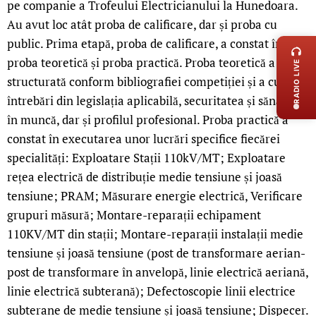
pe companie a Trofeului Electricianului la Hunedoara.
Au avut loc atât proba de calificare, dar și proba cu
LIVE 
public. Prima etapă, proba de calificare, a constat în
proba teoretică și proba practică. Proba teoretică a fost
RADIO LIVE
structurată conform bibliografiei competiției și a cuprins
întrebări din legislația aplicabilă, securitatea și sănătatea
în muncă, dar și profilul profesional. Proba practică a
constat în executarea unor lucrări specifice fiecărei
specialități: Exploatare Stații 110kV/MT; Exploatare
rețea electrică de distribuție medie tensiune și joasă
tensiune; PRAM; Măsurare energie electrică, Verificare
grupuri măsură; Montare-reparații echipament
110KV/MT din stații; Montare-reparații instalații medie
tensiune și joasă tensiune (post de transformare aerian-
post de transformare în anvelopă, linie electrică aeriană,
linie electrică subterană); Defectoscopie linii electrice
subterane de medie tensiune și joasă tensiune; Dispecer.