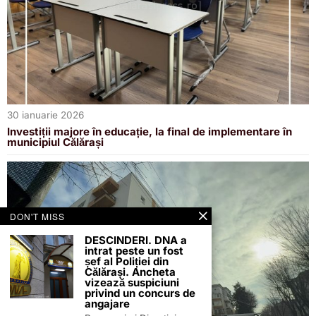
30 ianuarie 2026
Investiții majore în educație, la final de implementare în
municipiul Călărași
DON'T MISS
DESCINDERI. DNA a
intrat peste un fost
șef al Poliției din
Călărași. Ancheta
vizează suspiciuni
privind un concurs de
angajare