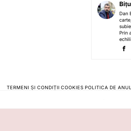
Biț
Dan B
carte
subie
Prin 
echil
TERMENI ȘI CONDIȚII
COOKIES
POLITICA DE ANU