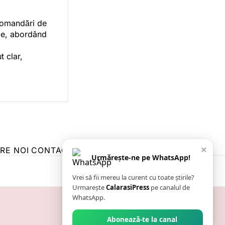
ecomandări de
orie, abordând
t clar,
×
RE NOI
CONTACT
ZIARUL ANUNȚUL CĂLĂRĂȘEAN
Urmărește-ne pe WhatsApp!
Vrei să fii mereu la curent cu toate știrile?
Urmarește
CalarasiPress
pe canalul de
WhatsApp.
Abonează-te la canal