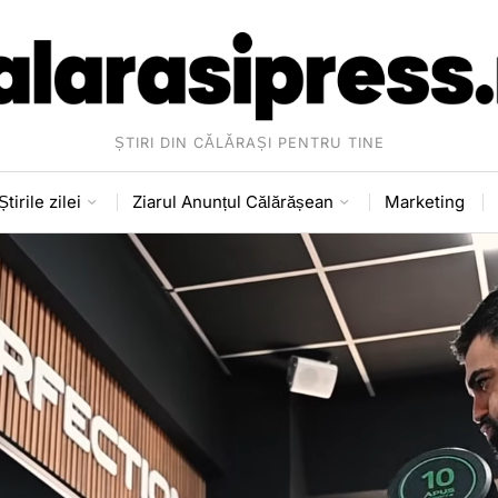
ȘTIRI DIN CĂLĂRAȘI PENTRU TINE
Știrile zilei
Ziarul Anunțul Călărășean
Marketing