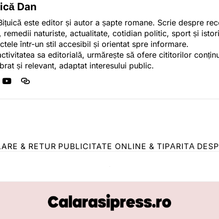
uică Dan
ițuică este editor și autor a șapte romane. Scrie despre r
, remedii naturiste, actualitate, cotidian politic, sport și ist
ctele într-un stil accesibil și orientat spre informare.
activitatea sa editorială, urmărește să ofere cititorilor conținu
ibrat și relevant, adaptat interesului public.
LARE & RETUR
PUBLICITATE ONLINE & TIPĂRITĂ
DESP