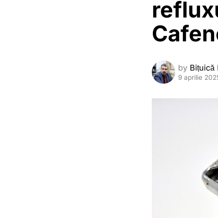
reflux
Cafen
by
Bițuică
9 aprilie 202