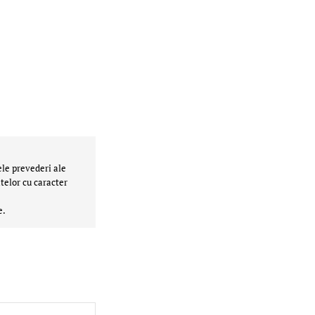
ele prevederi ale
telor cu caracter
e.