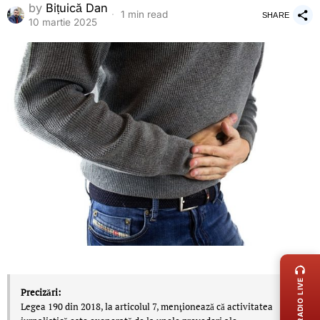
by
Bițuică Dan
1 min read
SHARE
10 martie 2025
LIVE 
RADIO LIVE
Precizări:
Legea 190 din 2018, la articolul 7, menţionează că activitatea