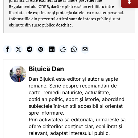
jurnalistică este exonerată de la unele prevederi ale
Regulamentului GDPR, dacă se păstrează un echilibru între
libertatea de exprimare şi protecţia datelor cu caracter personal.
Informațiile din prezentul articol sunt de interes public și sunt
obținute din surse publice deschise.
Bițuică Dan
Dan Bițuică este editor și autor a șapte
romane. Scrie despre recomandări de
carte, remedii naturiste, actualitate,
cotidian politic, sport și istorie, abordând
subiectele într-un stil accesibil și orientat
spre informare.
Prin activitatea sa editorială, urmărește să
ofere cititorilor conținut clar, echilibrat și
relevant, adaptat interesului public.