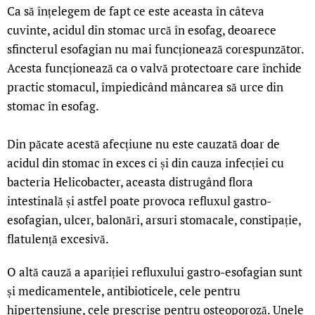
Ca să înțelegem de fapt ce este aceasta în câteva
cuvinte, acidul din stomac urcă în esofag, deoarece
sfincterul esofagian nu mai funcționează corespunzător.
Acesta funcționează ca o valvă protectoare care închide
practic stomacul, împiedicând mâncarea să urce din
stomac în esofag.
Din păcate acestă afecțiune nu este cauzată doar de
acidul din stomac în exces ci și din cauza infecției cu
bacteria Helicobacter, aceasta distrugând flora
intestinală și astfel poate provoca refluxul gastro-
esofagian, ulcer, balonări, arsuri stomacale, constipație,
flatulență excesivă.
O altă cauză a apariției refluxului gastro-esofagian sunt
și medicamentele, antibioticele, cele pentru
hipertensiune, cele prescrise pentru osteoporoză. Unele