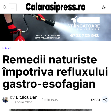
LA ZI
Remedii naturiste
împotriva refluxului
gastro-esofagian
by
Bițuică Dan
1 min read
SHARE
10 aprilie 2025