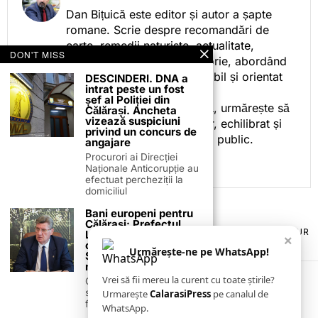
Dan Bițuică este editor și autor a șapte
romane. Scrie despre recomandări de
carte, remedii naturiste, actualitate,
DON'T MISS
cotidian politic, sport și istorie, abordând
subiectele într-un stil accesibil și orientat
DESCINDERI. DNA a
intrat peste un fost
spre informare.
șef al Poliției din
Prin activitatea sa editorială, urmărește să
Călărași. Ancheta
vizează suspiciuni
ofere cititorilor conținut clar, echilibrat și
privind un concurs de
relevant, adaptat interesului public.
angajare
Procurori ai Direcției
Naționale Anticorupție au
efectuat percheziții la
domiciliul
Bani europeni pentru
Călărași: Prefectul
TERMENI ȘI CONDIȚII
COOKIES
POLITICA DE ANULARE & RETUR
Laurențiu State anunță
×
PUBLICITATE ONLINE & TIPĂRITĂ
DESPRE NOI
CONTACT
colaborarea cu ADR
Urmărește-ne pe WhatsApp!
Sud-Muntenia pentru
ZIARUL ANUNȚUL CĂLĂRĂȘEAN
noi finanțări
Vrei să fii mereu la curent cu toate știrile?
Călărașul se pregătește
să intre pe harta
Urmarește
CalarasiPress
pe canalul de
finanțărilor europene, cu
WhatsApp.