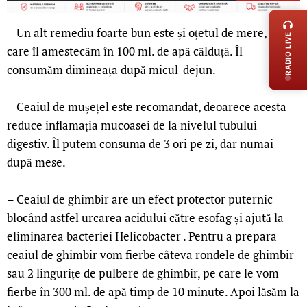
– Un alt remediu foarte bun este și oțetul de mere, pe
RADIO LIVE
care îl amestecăm în 100 ml. de apă călduță. Îl
consumăm dimineața după micul-dejun.
– Ceaiul de mușețel este recomandat, deoarece acesta
reduce inflamația mucoasei de la nivelul tubului
digestiv. Îl putem consuma de 3 ori pe zi, dar numai
după mese.
– Ceaiul de ghimbir are un efect protector puternic
blocând astfel urcarea acidului către esofag și ajută la
eliminarea bacteriei Helicobacter . Pentru a prepara
ceaiul de ghimbir vom fierbe câteva rondele de ghimbir
sau 2 lingurițe de pulbere de ghimbir, pe care le vom
fierbe în 300 ml. de apă timp de 10 minute. Apoi lăsăm la