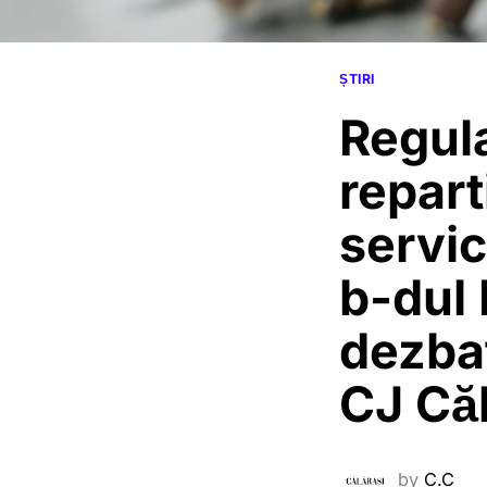
ȘTIRI
Regul
repart
servic
b-dul 
dezbat
CJ Căl
by
C.C