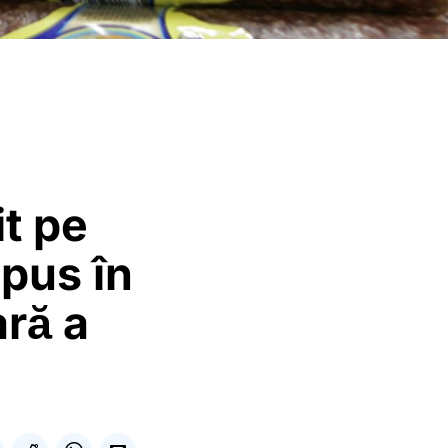
it pe
upus în
ară a