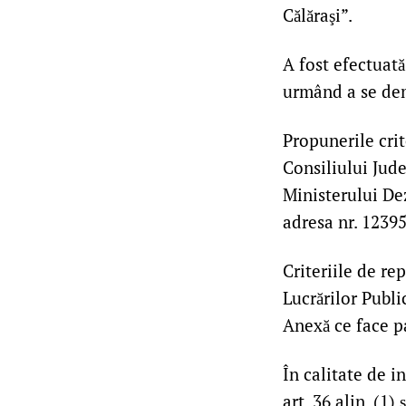
Călăraşi”.
A fost efectuată
urmând a se dem
Propunerile crit
Consiliului Jude
Ministerului Dez
adresa nr. 123
Criteriile de re
Lucrărilor Publi
Anexă ce face pa
În calitate de i
art. 36 alin. (1)