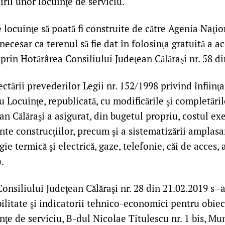
rii unor locuinţe de serviciu.
 locuinţe să poată fi construite de către Agenia Naţi
necesar ca terenul să fie dat în folosinţa gratuită a ace
prin Hotărârea Consiliului Judeţean Călăraşi nr. 58 di
ctării prevederilor Legii nr. 152/1998 privind înfiinţ
 Locuinţe, republicată, cu modificările şi completăril
an Călăraşi a asigurat, din bugetul propriu, costul exe
rente construcţiilor, precum şi a sistematizării amplas
ie termică şi electrică, gaze, telefonie, căi de acces, 
).
onsiliului Judeţean Călăraşi nr. 28 din 21.02.2019 s–
ilitate şi indicatorii tehnico-economici pentru obiec
inţe de serviciu, B-dul Nicolae Titulescu nr. 1 bis, Mu