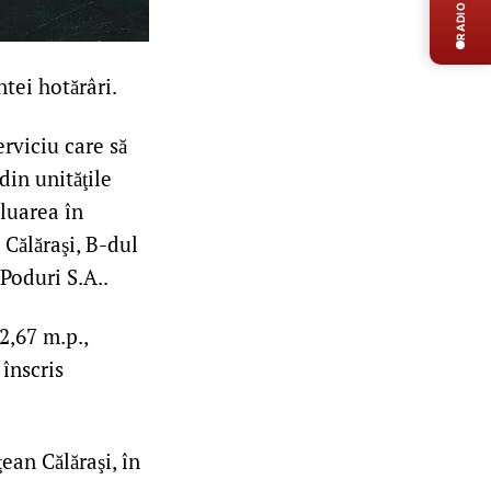
RADIO LIVE
tei hotărâri.
rviciu care să
din unităţile
luarea în
 Călăraşi, B-dul
 Poduri S.A..
2,67 m.p.,
 înscris
ean Călăraşi, în