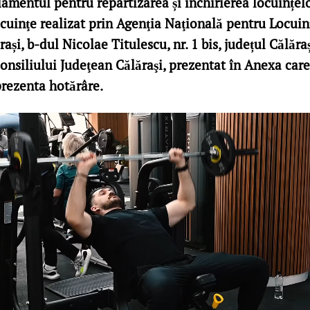
amentul pentru repartizarea și închirierea locuințelo
cuinţe realizat prin Agenţia Naţională pentru Locuinţ
ași, b-dul Nicolae Titulescu, nr. 1 bis, județul Călăraș
onsiliului Judeţean Călăraşi, prezentat în Anexa care
prezenta hotărâre.