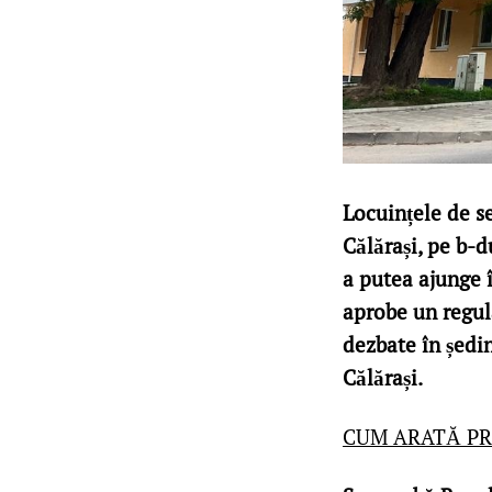
Locuințele de se
Călărași, pe b-d
a putea ajunge î
aprobe un regul
dezbate în ședin
Călărași.
CUM ARATĂ PR