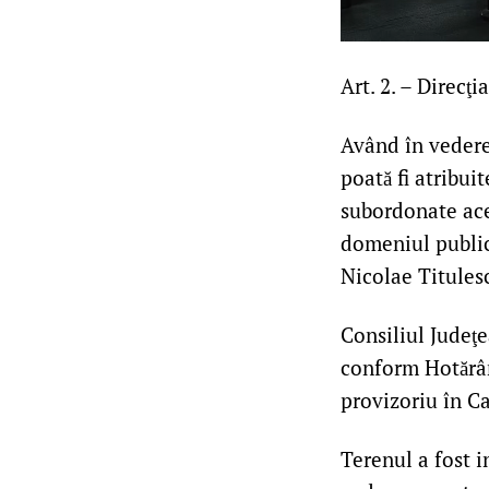
Art. 2. – Direcţ
Având în vedere 
poată fi atribuit
subordonate aces
domeniul public 
Nicolae Titulesc
Consiliul Judeţe
conform Hotărâri
provizoriu în Ca
Terenul a fost i