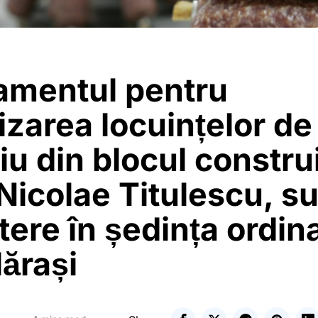
amentul pentru
izarea locuințelor de
iu din blocul constru
Nicolae Titulescu, s
ere în ședința ordin
ărași