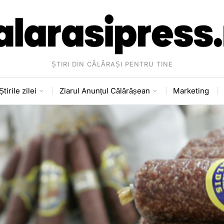
ȘTIRI DIN CĂLĂRAȘI PENTRU TINE
Știrile zilei
Ziarul Anunțul Călărășean
Marketing