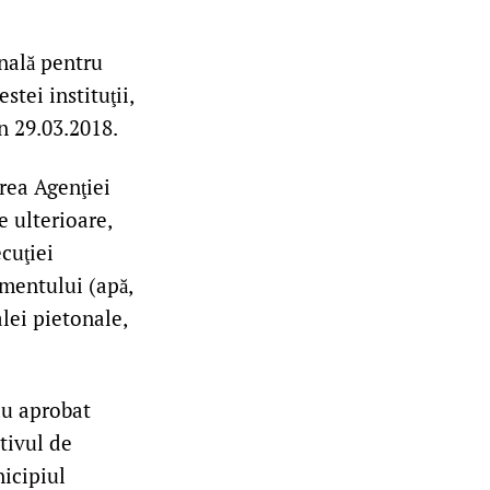
onală pentru
stei instituţii,
n 29.03.2018.
area Agenţiei
e ulterioare,
cuţiei
amentului (apă,
alei pietonale,
au aprobat
tivul de
nicipiul