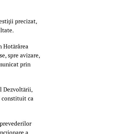
stiţii precizat,
ltate.
in Hotărârea
se, spre avizare,
omunicat prin
l Dezvoltării,
 constituit ca
 prevederilor
funcţionare a