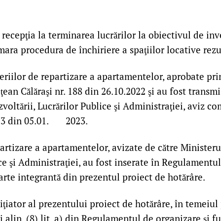
 recepţia la terminarea lucrărilor la obiectivul de inve
ara procedura de închiriere a spaţiilor locative rezu
eriilor de repartizare a apartamentelor, aprobate pr
ţean Călăraşi nr. 188 din 26.10.2022 şi au fost transmi
voltării, Lucrărilor Publice şi Administraţiei, aviz c
953 din 05.01. 2023.
partizare a apartamentelor, avizate de către Ministeru
ce şi Administraţiei, au fost inserate în Regulamentul
rte integrantă din prezentul proiect de hotărâre.
niţiator al prezentului proiect de hotărâre, în temeiul
 şi alin. (8) lit. a) din Regulamentul de organizare şi 