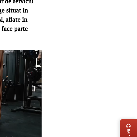
r de serviciu
e situat în
i, aflate în
 face parte
LIVE 