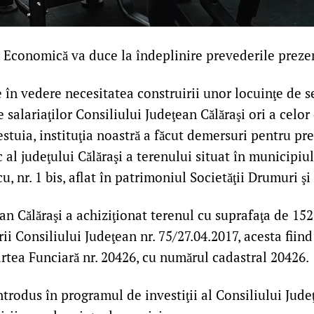
ia Economică va duce la îndeplinire prevederile prezen
în vedere necesitatea construirii unor locuinţe de se
e salariaţilor Consiliului Judeţean Călăraşi ori a celor 
tuia, instituţia noastră a făcut demersuri pentru pre
al judeţului Călăraşi a terenului situat în municipiul
u, nr. 1 bis, aflat în patrimoniul Societăţii Drumuri şi
an Călăraşi a achiziţionat terenul cu suprafaţa de 152
i Consiliului Judeţean nr. 75/27.04.2017, acesta fiind
rtea Funciară nr. 20426, cu numărul cadastral 20426.
ntrodus în programul de investiţii al Consiliului Judeţ