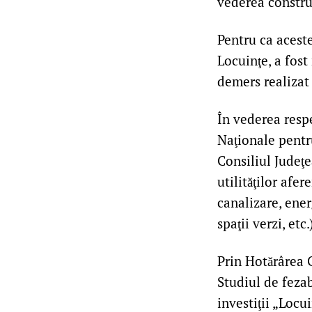
vederea construi
Pentru ca aceste
Locuinţe, a fost 
demers realizat 
În vederea respe
Naţionale pentru
Consiliul Judeţe
utilităţilor afe
canalizare, energ
spaţii verzi, etc.
Prin Hotărârea C
Studiul de fezab
investiţii „Locu