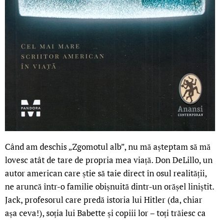
Când am deschis „Zgomotul alb”, nu mă așteptam să mă
lovesc atât de tare de propria mea viață. Don DeLillo, un
autor american care știe să taie direct în osul realității,
ne aruncă într-o familie obișnuită dintr-un orășel liniștit.
Jack, profesorul care predă istoria lui Hitler (da, chiar
așa ceva!), soția lui Babette și copiii lor – toți trăiesc ca