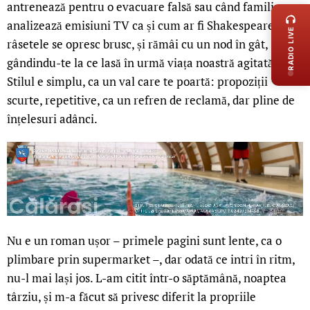
antrenează pentru o evacuare falsă sau când familia
analizează emisiuni TV ca și cum ar fi Shakespeare. Dar
RADIO LIVE
râsetele se opresc brusc, și rămâi cu un nod în gât,
gândindu-te la ce lasă în urmă viața noastră agitată.
Stilul e simplu, ca un val care te poartă: propoziții
scurte, repetitive, ca un refren de reclamă, dar pline de
înțelesuri adânci.
Nu e un roman ușor – primele pagini sunt lente, ca o
plimbare prin supermarket –, dar odată ce intri în ritm,
nu-l mai lași jos. L-am citit într-o săptămână, noaptea
târziu, și m-a făcut să privesc diferit la propriile