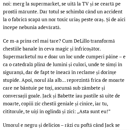
noi: merg la supermarket, se uită la TV și se ceartă pe
prostii mărunte. Dar totul se schimbă când un accident
la o fabrică scapă un nor toxic uriaș peste oraș. Și de aici
începe nebunia adevărată.
Ce m-a prins cel mai tare? Cum DeLillo transformă
chestiile banale în ceva magic și înfricoșător.
Supermarketul nu e doar un loc unde cumperi pâine – e
ca o catedrală plină de lumini și culori, unde te simți în
siguranță, dar de fapt te îneacă în reclame și dorințe
stupide. Apoi, norul ăla alb… reprezintă frica de moarte
care ne bântuie pe toți, ascunsă sub zâmbete și
conversații goale. Jack și Babette iau pastile să uite de
moarte, copiii zic chestii geniale și cinice, iar tu,
cititorule, te uiți în oglindă și zici: „Asta sunt eu!”
Umorul e negru și delicios – râzi cu poftă când Jack se
LIVE 