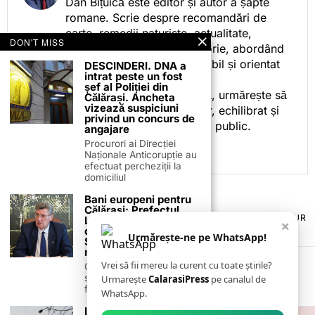
Dan Bițuică este editor și autor a șapte
romane. Scrie despre recomandări de
carte, remedii naturiste, actualitate,
DON'T MISS
cotidian politic, sport și istorie, abordând
subiectele într-un stil accesibil și orientat
DESCINDERI. DNA a
intrat peste un fost
spre informare.
șef al Poliției din
Prin activitatea sa editorială, urmărește să
Călărași. Ancheta
vizează suspiciuni
ofere cititorilor conținut clar, echilibrat și
privind un concurs de
relevant, adaptat interesului public.
angajare
Procurori ai Direcției
Naționale Anticorupție au
efectuat percheziții la
domiciliul
Bani europeni pentru
Călărași: Prefectul
TERMENI ȘI CONDIȚII
COOKIES
POLITICA DE ANULARE & RETUR
Laurențiu State anunță
×
PUBLICITATE ONLINE & TIPĂRITĂ
DESPRE NOI
CONTACT
colaborarea cu ADR
Urmărește-ne pe WhatsApp!
Sud-Muntenia pentru
ZIARUL ANUNȚUL CĂLĂRĂȘEAN
noi finanțări
Vrei să fii mereu la curent cu toate știrile?
Călărașul se pregătește
să intre pe harta
Urmarește
CalarasiPress
pe canalul de
finanțărilor europene, cu
WhatsApp.
Intreruperi de curent