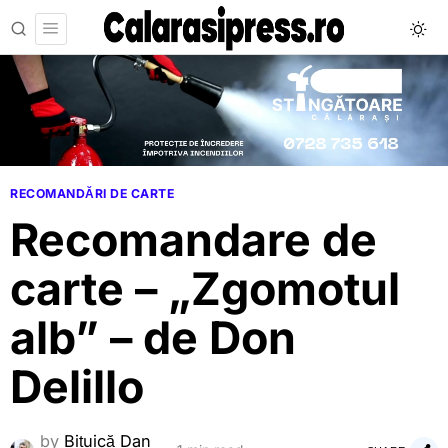
RECOMANDĂRI DE CARTE
Recomandare de
carte – „Zgomotul
alb” – de Don
Delillo
by
Bițuică Dan