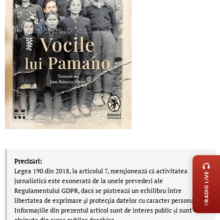
LIVE 
Precizări:
Legea 190 din 2018, la articolul 7, menţionează că activitatea
RADIO LIVE
jurnalistică este exonerată de la unele prevederi ale
Regulamentului GDPR, dacă se păstrează un echilibru între
libertatea de exprimare şi protecţia datelor cu caracter personal.
Informațiile din prezentul articol sunt de interes public și sunt