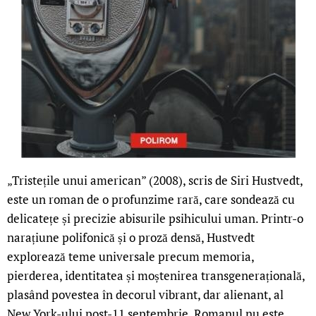
„Tristețile unui american” (2008), scris de Siri Hustvedt,
este un roman de o profunzime rară, care sondează cu
delicatețe și precizie abisurile psihicului uman. Printr-o
narațiune polifonică și o proză densă, Hustvedt
explorează teme universale precum memoria,
pierderea, identitatea și moștenirea transgenerațională,
plasând povestea în decorul vibrant, dar alienant, al
New York-ului post-11 septembrie. Romanul nu este