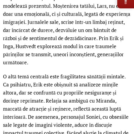
modelează prezentul. Moștenirea tatălui, Lars, nu este
doar una emoțională, ci și culturală, legată de experiența
imigrației. Jurnalele sale, scrise într-un limbaj reținut,
dar încărcat de durere, dezvăluie un om bântuit de
război și de sentimentul de dezrădăcinare. Prin Erik și
Inga, Hustvedt explorează modul în care traumele
părinților se transmit, uneori inconștient, generațiilor
următoare.
O altă temă centrală este fragilitatea sănătății mintale.
Ca psihiatru, Erik este obișnuit să analizeze mințile
altora, dar se confruntă cu propriile nesiguranțe și
dorințe reprimate. Relația sa ambiguă cu Miranda,
marcată de atracție și reținere, reflectă această luptă
interioară. De asemenea, personajul Soniei, cu obsesiile
sale legate de imagini violente, aduce în discuție
impactul traumei colective, făcând aluzie la climatul de