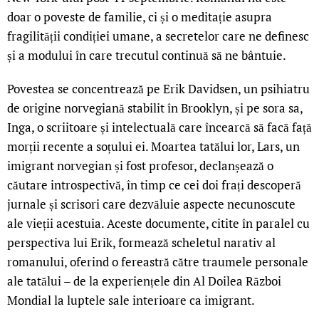
doar o poveste de familie, ci și o meditație asupra
fragilității condiției umane, a secretelor care ne definesc
și a modului în care trecutul continuă să ne bântuie.
Povestea se concentrează pe Erik Davidsen, un psihiatru
de origine norvegiană stabilit în Brooklyn, și pe sora sa,
Inga, o scriitoare și intelectuală care încearcă să facă față
morții recente a soțului ei. Moartea tatălui lor, Lars, un
imigrant norvegian și fost profesor, declanșează o
căutare introspectivă, în timp ce cei doi frați descoperă
jurnale și scrisori care dezvăluie aspecte necunoscute
ale vieții acestuia. Aceste documente, citite în paralel cu
perspectiva lui Erik, formează scheletul narativ al
romanului, oferind o fereastră către traumele personale
ale tatălui – de la experiențele din Al Doilea Război
Mondial la luptele sale interioare ca imigrant.