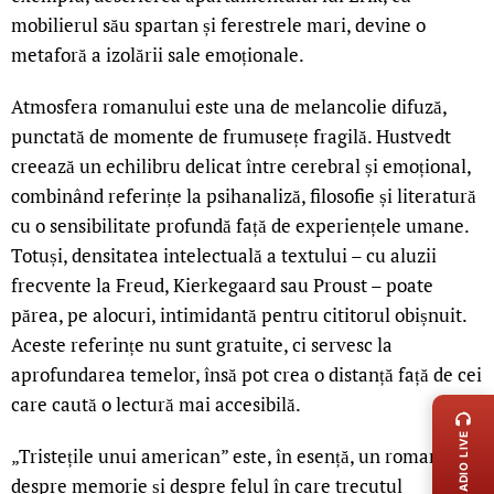
mobilierul său spartan și ferestrele mari, devine o
metaforă a izolării sale emoționale.
Atmosfera romanului este una de melancolie difuză,
punctată de momente de frumusețe fragilă. Hustvedt
creează un echilibru delicat între cerebral și emoțional,
combinând referințe la psihanaliză, filosofie și literatură
cu o sensibilitate profundă față de experiențele umane.
Totuși, densitatea intelectuală a textului – cu aluzii
frecvente la Freud, Kierkegaard sau Proust – poate
părea, pe alocuri, intimidantă pentru cititorul obișnuit.
Aceste referințe nu sunt gratuite, ci servesc la
aprofundarea temelor, însă pot crea o distanță față de cei
LIVE 
care caută o lectură mai accesibilă.
RADIO LIVE
„Tristețile unui american” este, în esență, un roman
despre memorie și despre felul în care trecutul