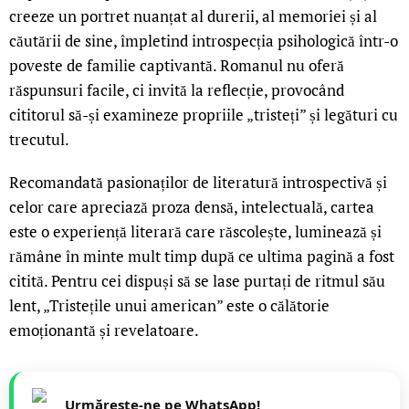
creeze un portret nuanțat al durerii, al memoriei și al
căutării de sine, împletind introspecția psihologică într-o
poveste de familie captivantă. Romanul nu oferă
răspunsuri facile, ci invită la reflecție, provocând
cititorul să-și examineze propriile „tristeți” și legături cu
trecutul.
Recomandată pasionaților de literatură introspectivă și
celor care apreciază proza densă, intelectuală, cartea
este o experiență literară care răscolește, luminează și
rămâne în minte mult timp după ce ultima pagină a fost
citită. Pentru cei dispuși să se lase purtați de ritmul său
lent, „Tristețile unui american” este o călătorie
emoționantă și revelatoare.
Urmărește-ne pe WhatsApp!