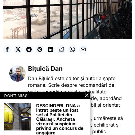
Bițuică Dan
Dan Bițuică este editor și autor a șapte
romane. Scrie despre recomandări de
carte, remedii naturiste, actualitate,
DON'T MISS
cotidian politic, sport și istorie, abordând
subiectele într-un stil accesibil și orientat
DESCINDERI. DNA a
intrat peste un fost
spre informare.
șef al Poliției din
Prin activitatea sa editorială, urmărește să
Călărași. Ancheta
vizează suspiciuni
ofere cititorilor conținut clar, echilibrat și
privind un concurs de
relevant, adaptat interesului public.
angajare