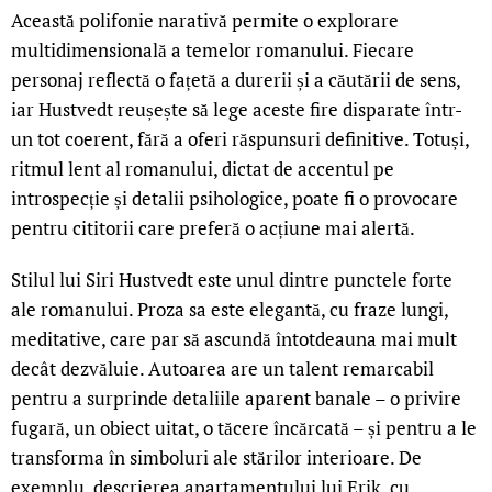
Această polifonie narativă permite o explorare
multidimensională a temelor romanului. Fiecare
personaj reflectă o fațetă a durerii și a căutării de sens,
iar Hustvedt reușește să lege aceste fire disparate într-
un tot coerent, fără a oferi răspunsuri definitive. Totuși,
ritmul lent al romanului, dictat de accentul pe
introspecție și detalii psihologice, poate fi o provocare
pentru cititorii care preferă o acțiune mai alertă.
Stilul lui Siri Hustvedt este unul dintre punctele forte
ale romanului. Proza sa este elegantă, cu fraze lungi,
meditative, care par să ascundă întotdeauna mai mult
decât dezvăluie. Autoarea are un talent remarcabil
pentru a surprinde detaliile aparent banale – o privire
fugară, un obiect uitat, o tăcere încărcată – și pentru a le
transforma în simboluri ale stărilor interioare. De
exemplu, descrierea apartamentului lui Erik, cu