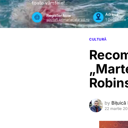
CULTURĂ
Recoma
„Mart
Robin
by
Bițuică
22 martie 2