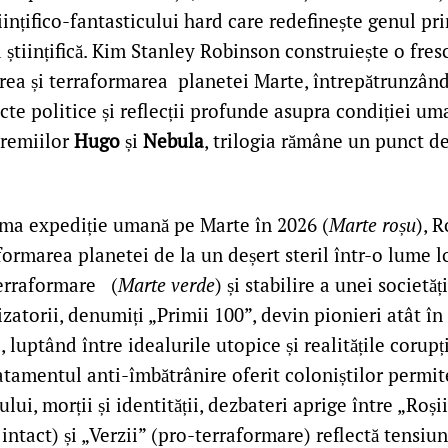
ințifico-fantasticului hard care redefinește genul pri
a științifică. Kim Stanley Robinson construiește o fr
rea și terraformarea planetei Marte, întrepătrunzând
licte politice și reflecții profunde asupra condiției um
premiilor
Hugo
și
Nebula
, trilogia rămâne un punct de
ma expediție umană pe Marte în 2026 (
Marte roșu
), 
ormarea planetei de la un deșert steril într-o lume l
terraformare (
Marte verde
) și stabilire a unei societăț
izatorii, denumiți „Primii 100”, devin pionieri atât în șt
, luptând între idealurile utopice și realitățile corupți
ratamentul anti-îmbătrânire oferit coloniștilor permi
ului, morții și identității, dezbateri aprige între „Roși
intact) și „Verzii” (pro-terraformare) reflectă tensiun