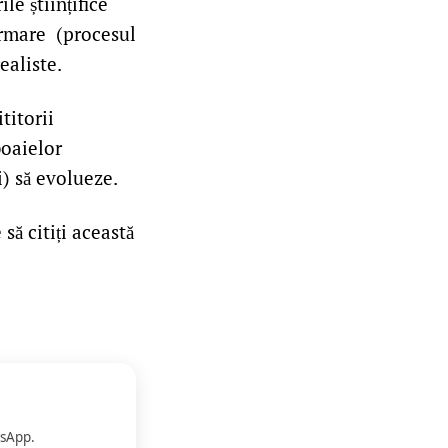
le științifice
ormare (procesul
ealiste.
titorii
boaielor
i) să evolueze.
să citiți această
sApp.