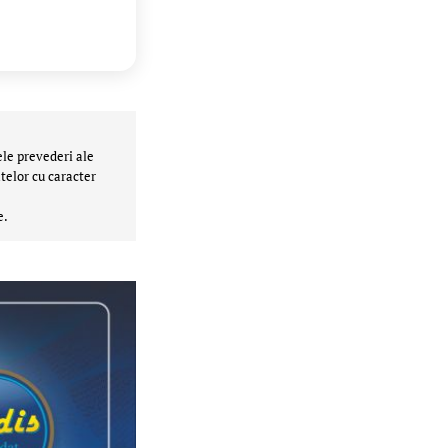
ele prevederi ale
telor cu caracter
e.