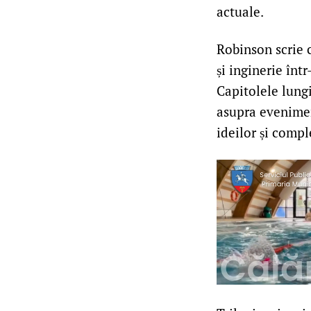
actuale.
Robinson scrie c
și inginerie înt
Capitolele lung
asupra evenimen
ideilor și compl