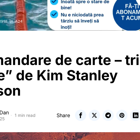
ndare de carte – tri
e” de Kim Stanley
son
 Dan
Share
1 min read
025