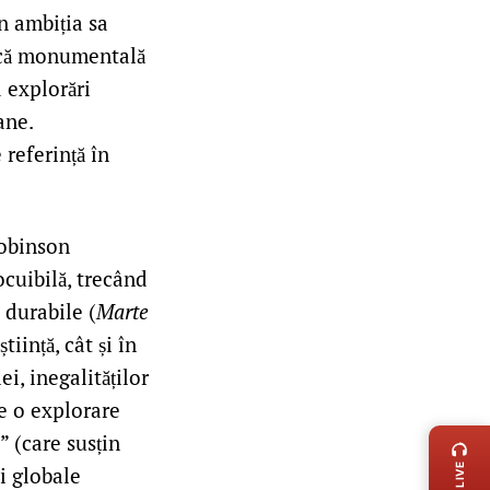
n ambiția sa
escă monumentală
 explorări
ane.
 referință în
Robinson
ocuibilă, trecând
i durabile (
Marte
iință, cât și în
ei, inegalităților
te o explorare
LIVE 
i” (care susțin
i globale