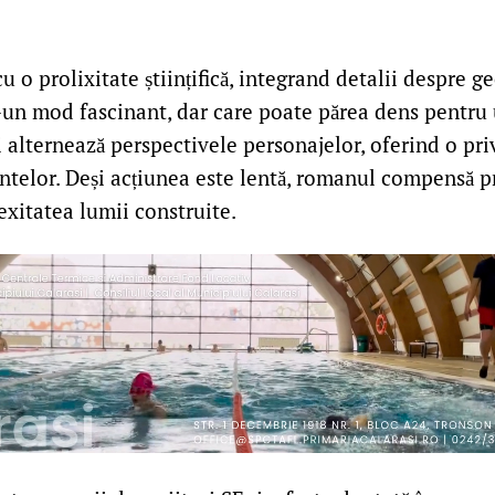
u o prolixitate științifică, integrand detalii despre g
r-un mod fascinant, dar care poate părea dens pentru u
i alternează perspectivele personajelor, oferind o pr
telor. Deși acțiunea este lentă, romanul compensă 
exitatea lumii construite.