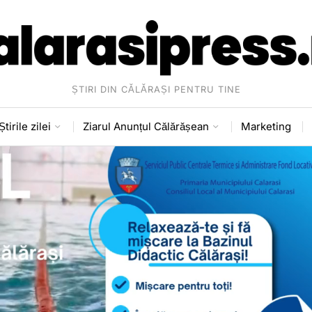
ȘTIRI DIN CĂLĂRAȘI PENTRU TINE
Știrile zilei
Ziarul Anunțul Călărășean
Marketing