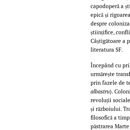
capodoperă a ști
epică și rigoare
despre coloniza
științifice, conf
Câștigătoare a 
literatura SF.
Începând cu pri
urmărește transf
prin fazele de 
albastru
). Colon
revoluții sociale
și războiului. T
filosofică a timp
păstrarea Marte 