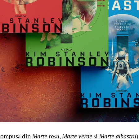
compusă din
Marte roșu
,
Marte verde
și
Marte albastru
)