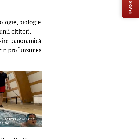
RADIO LIVE
eologie, biologie
nii cititori.
ivire panoramică
prin profunzimea