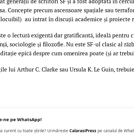
at generații de scriitori SF și a fost adoptată în cercuri
 sa. Concepte precum ascensoare spațiale sau terraf
locuibil) au intrat în discuții academice și proiecte r
te o lectură exigentă dar gratificantă, ideală pentru ci
nță, sociologie și filozofie. Nu este SF-ul clasic al răz
editație epică despre cum omenirea poate (și ar trebu
ile lui Arthur C. Clarke sau Ursula K. Le Guin, trebuie 
e-ne pe WhatsApp!
 la curent cu toate știrile? Urmăreste
CalarasiPress
pe canalul de What