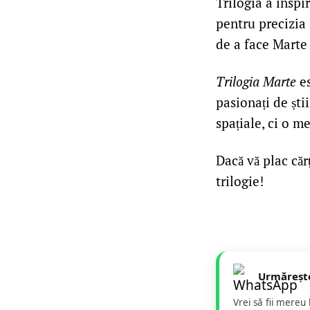
Trilogia a inspir
pentru precizia
de a face Marte 
Trilogia Marte
es
pasionați de știi
spațiale, ci o m
Dacă vă plac cărț
trilogie!
Urmăreșt
Vrei să fii mereu