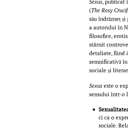
Sexus
, publicat
(
The Rosy Crucif
său îndrăzneț ș
a autorului în N
filosofice, eroti
stârnit controve
detaliate, fiind
semnificativă în
sociale și literar
Sexus
este o expl
sensului într-o
Sexualitatea
ci ca o expr
sociale. Rel