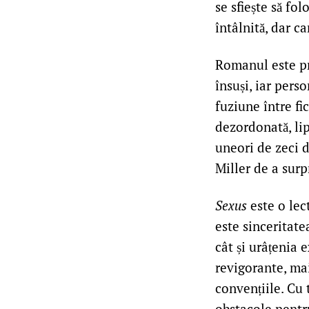
se sfiește să fo
întâlnită, dar ca
Romanul este pro
însuși, iar pers
fuziune între fi
dezordonată, lip
uneori de zeci d
Miller de a sur
Sexus
este o lec
este sinceritate
cât și urâțenia e
revigorante, mai
convențiile. Cu t
obstacole pentru