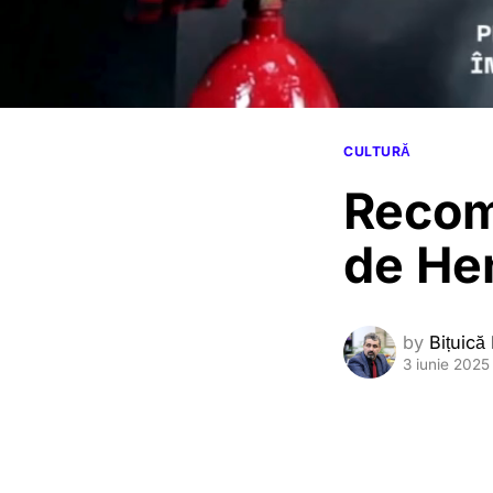
CULTURĂ
Recom
de Hen
by
Bițuică
3 iunie 2025