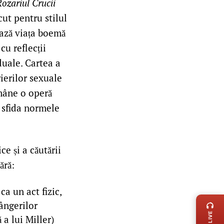
ozariul Crucii
cut pentru stilul
ează viața boemă
cu reflecții
iduale. Cartea a
ierilor sexuale
âne o operă
a sfida normele
ce și a căutării
ără:
LIVE 
ca un act fizic,
rângerilor
 a lui Miller)