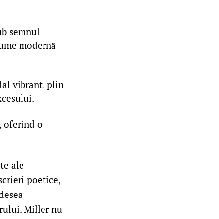
sub semnul
o lume modernă
al vibrant, plin
xcesului.
, oferind o
te ale
scrieri poetice,
adesea
rului. Miller nu