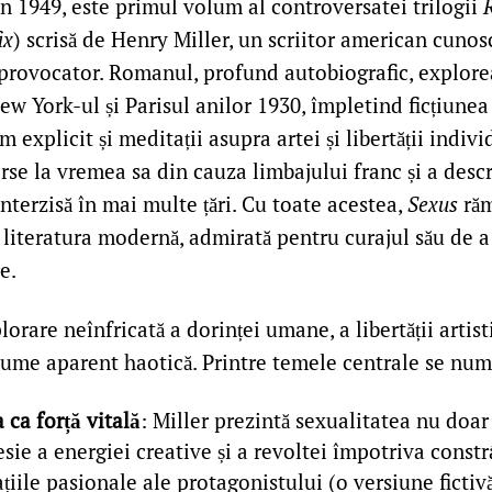
 în 1949, este primul volum al controversatei trilogii
R
ix
) scrisă de Henry Miller, un scriitor american cunos
i provocator. Romanul, profund autobiografic, explor
ew York-ul și Parisul anilor 1930, împletind ficțiunea 
sm explicit și meditații asupra artei și libertății indiv
rse la vremea sa din cauza limbajului franc și a descr
 interzisă în mai multe țări. Cu toate acestea,
Sexus
răm
 literatura modernă, admirată pentru curajul său de 
e.
orare neînfricată a dorinței umane, a libertății artisti
 lume aparent haotică. Printre temele centrale se num
 ca forță vitală
: Miller prezintă sexualitatea nu doar 
esie a energiei creative și a revoltei împotriva const
ațiile pasionale ale protagonistului (o versiune fictivă