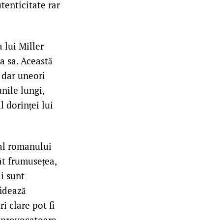
utenticitate rar
 lui Miller
ța sa. Această
, dar uneori
nile lungi,
l dorinței lui
 al romanului
ât frumusețea,
ii sunt
fidează
i clare pot fi
n provocatoare.