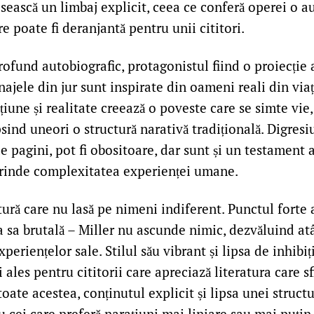
losească un limbaj explicit, ceea ce conferă operei o a
re poate fi deranjantă pentru unii cititori.
fund autobiografic, protagonistul fiind o proiecție a
onajele din jur sunt inspirate din oameni reali din via
cțiune și realitate creează o poveste care se simte vie
sind uneori o structură narativă tradițională. Digresiu
e pagini, pot fi obositoare, dar sunt și un testament a
prinde complexitatea experienței umane.
tură care nu lasă pe nimeni indiferent. Punctul forte
a sa brutală – Miller nu ascunde nimic, dezvăluind at
xperiențelor sale. Stilul său vibrant și lipsa de inhibiț
 ales pentru cititorii care apreciază literatura care s
oate acestea, conținutul explicit și lipsa unei structur
 cei care preferă narațiuni mai liniare sau mai puți