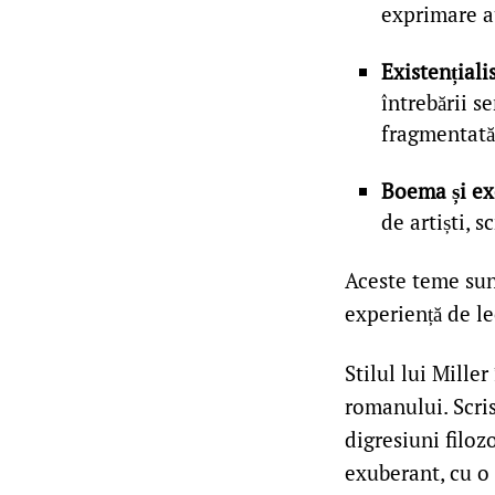
exprimare au
Existențial
întrebării s
fragmentată
Boema și ex
de artiști, s
Aceste teme sunt
experiență de le
Stilul lui Miller
romanului. Scris
digresiuni filoz
exuberant, cu o 