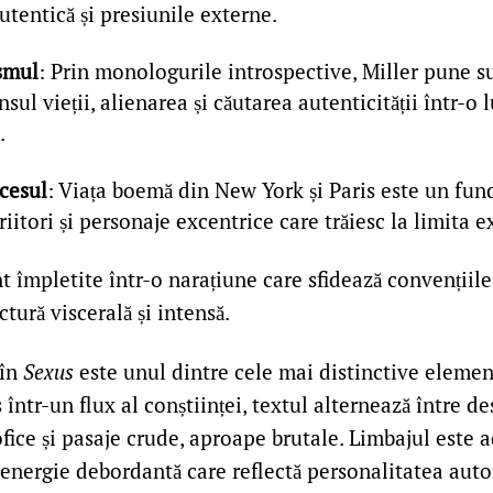
tentică și presiunile externe.
ismul
: Prin monologurile introspective, Miller pune 
ensul vieții, alienarea și căutarea autenticității într-
.
cesul
: Viața boemă din New York și Paris este un fund
criitori și personaje excentrice care trăiesc la limita e
 împletite într-o narațiune care sfidează convențiile
ctură viscerală și intensă.
 în
Sexus
este unul dintre cele mai distinctive elemen
 într-un flux al conștiinței, textul alternează între de
ofice și pasaje crude, aproape brutale. Limbajul este 
energie debordantă care reflectă personalitatea auto