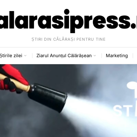
ȘTIRI DIN CĂLĂRAȘI PENTRU TINE
Știrile zilei
Ziarul Anunțul Călărășean
Marketing