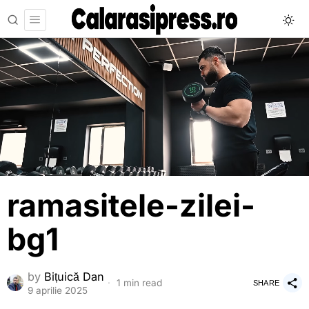
ramasitele-zilei-
bg1
by
Bițuică Dan
1 min read
SHARE
9 aprilie 2025