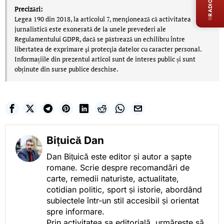
RADIO LIVE
Precizări:
Legea 190 din 2018, la articolul 7, menţionează că activitatea
jurnalistică este exonerată de la unele prevederi ale
Regulamentului GDPR, dacă se păstrează un echilibru între
libertatea de exprimare şi protecţia datelor cu caracter personal.
Informațiile din prezentul articol sunt de interes public și sunt
obținute din surse publice deschise.
Bițuică Dan
Dan Bițuică este editor și autor a șapte
romane. Scrie despre recomandări de
carte, remedii naturiste, actualitate,
cotidian politic, sport și istorie, abordând
subiectele într-un stil accesibil și orientat
spre informare.
Prin activitatea sa editorială, urmărește să