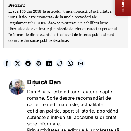
RADIO LIVE
Precizări:
Legea 190 din 2018, la articolul 7, menţionează că activitatea
jurnalistică este exonerată de la unele prevederi ale
Regulamentului GDPR, dacă se păstrează un echilibru între
libertatea de exprimare şi protecţia datelor cu caracter personal.
Informațiile din prezentul articol sunt de interes public și sunt
obținute din surse publice deschise.
Bițuică Dan
Dan Bițuică este editor și autor a șapte
romane. Scrie despre recomandări de
carte, remedii naturiste, actualitate,
cotidian politic, sport și istorie, abordând
subiectele într-un stil accesibil și orientat
spre informare.
Prin activitatea sa editorială, urmărește să