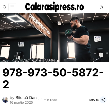
978-973-50-5872-
2
by
Bițuică Dan
1 min read
SHARE
16 martie 2025