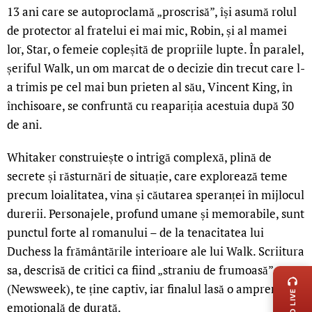
13 ani care se autoproclamă „proscrisă”, își asumă rolul
de protector al fratelui ei mai mic, Robin, și al mamei
lor, Star, o femeie copleșită de propriile lupte. În paralel,
șeriful Walk, un om marcat de o decizie din trecut care l-
a trimis pe cel mai bun prieten al său, Vincent King, în
închisoare, se confruntă cu reapariția acestuia după 30
de ani.
Whitaker construiește o intrigă complexă, plină de
secrete și răsturnări de situație, care explorează teme
precum loialitatea, vina și căutarea speranței în mijlocul
durerii. Personajele, profund umane și memorabile, sunt
punctul forte al romanului – de la tenacitatea lui
Duchess la frământările interioare ale lui Walk. Scriitura
LIVE 
sa, descrisă de critici ca fiind „straniu de frumoasă”
(Newsweek), te ține captiv, iar finalul lasă o amprentă
RADIO LIVE
emoțională de durată.