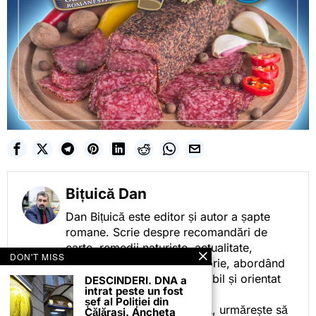
Bițuică Dan
Dan Bițuică este editor și autor a șapte
romane. Scrie despre recomandări de
carte, remedii naturiste, actualitate,
DON'T MISS
cotidian politic, sport și istorie, abordând
subiectele într-un stil accesibil și orientat
DESCINDERI. DNA a
intrat peste un fost
spre informare.
șef al Poliției din
Prin activitatea sa editorială, urmărește să
Călărași. Ancheta