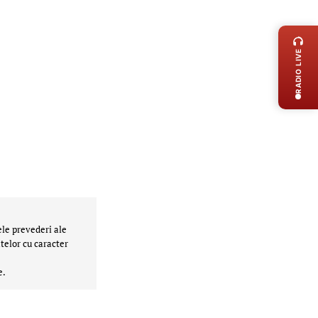
LIVE 
RADIO LIVE
ele prevederi ale
telor cu caracter
e.