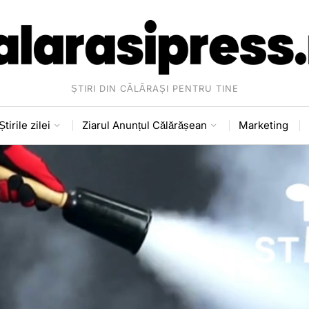
ȘTIRI DIN CĂLĂRAȘI PENTRU TINE
Știrile zilei
Ziarul Anunțul Călărășean
Marketing