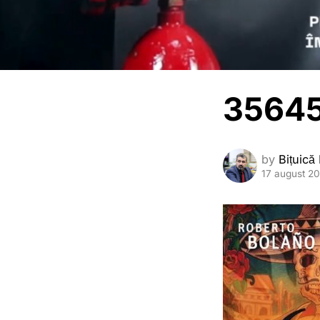
35645
by
Bițuică
17 august 2