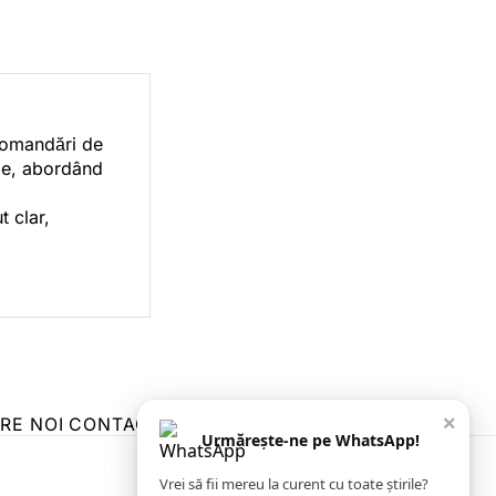
ecomandări de
orie, abordând
t clar,
×
RE NOI
CONTACT
ZIARUL ANUNȚUL CĂLĂRĂȘEAN
Urmărește-ne pe WhatsApp!
Vrei să fii mereu la curent cu toate știrile?