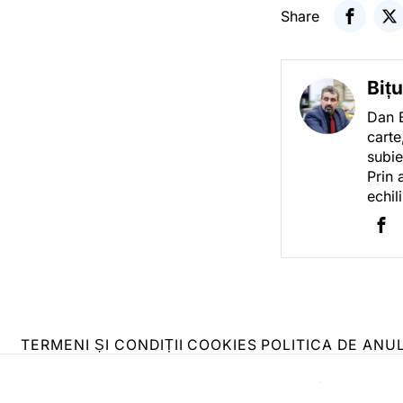
Share
Biț
Dan B
carte
subie
Prin 
echil
TERMENI ȘI CONDIȚII
COOKIES
POLITICA DE ANU