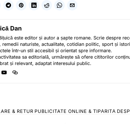
uică Dan
ițuică este editor și autor a șapte romane. Scrie despre r
, remedii naturiste, actualitate, cotidian politic, sport și ist
ctele într-un stil accesibil și orientat spre informare.
activitatea sa editorială, urmărește să ofere cititorilor conținu
ibrat și relevant, adaptat interesului public.
LARE & RETUR
PUBLICITATE ONLINE & TIPĂRITĂ
DESP