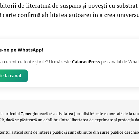
bitorii de literatură de suspans și povești cu substra
 carte confirmă abilitatea autoarei în a crea universu
e-ne pe WhatsApp!
 la curent cu toate știrile? Urmăreste
CalarasiPress
pe canalul de What
e la canal
la articolul 7, menţionează că activitatea jurnalistică este exonerată de la un
 dacă se păstrează un echilibru între libertatea de exprimare şi protecţia da
zentul articol sunt de interes public și sunt obținute din surse publice deschis