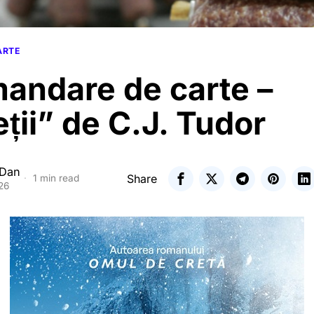
ARTE
andare de carte –
ii” de C.J. Tudor
 Dan
Share
1 min read
26