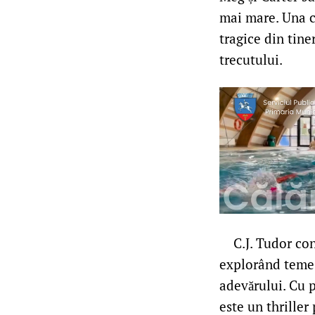
mai mare. Una ca
tragice din tine
trecutului.
C.J. Tudor const
explorând teme 
adevărului. Cu p
este un thriller