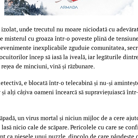
izolat, unde trecutul nu moare niciodată cu adevăra
e misterul cu groaza într-o poveste plină de tensiune
 evenimente inexplicabile zguduie comunitatea, secr
ocuitorilor încep să iasă la iveală, iar legăturile dint
 rețea de minciuni, vină și răzbunare.
ectivă, e blocată într-o telecabină și nu-și aminteș
r și alți câțiva oameni încearcă să supraviețuiască înt
adă, un virus mortal și niciun mijloc de a cere ajut
lasă nicio cale de scăpare. Pericolele cu care se con
unt ca piesele unui puzzle, dincolo de care pândește 