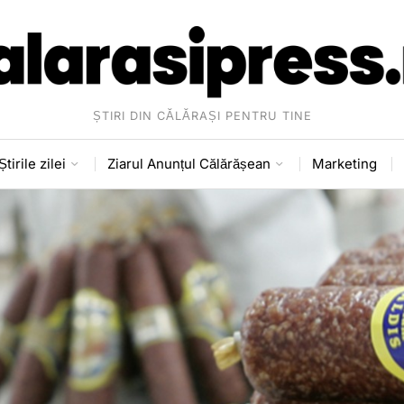
ȘTIRI DIN CĂLĂRAȘI PENTRU TINE
Știrile zilei
Ziarul Anunțul Călărășean
Marketing