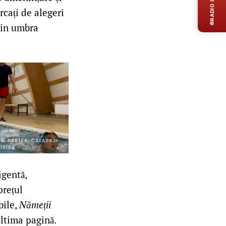
RADIO LIVE
rcați de alegeri
 din umbra
igentă,
prețul
bile,
Nămeții
ultima pagină.