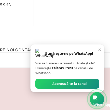
t clar,
×
RE NOI
CONTACT
ZIARUL ANUNȚUL CĂLĂRĂȘEAN
Urmărește-ne pe WhatsApp!
Vrei să fii mereu la curent cu toate știrile?
Urmarește
CalarasiPress
pe canalul de
WhatsApp.
Abonează-te la canal