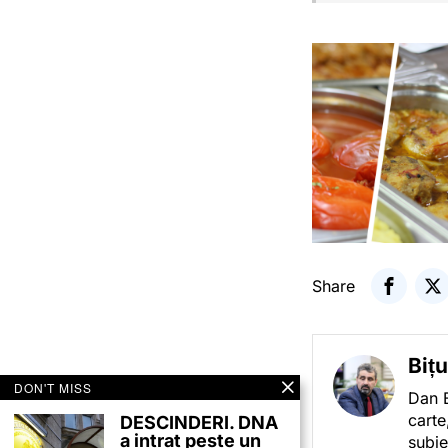
Share
Biț
DON'T MISS
Dan B
carte
DESCINDERI. DNA
a intrat peste un
subie