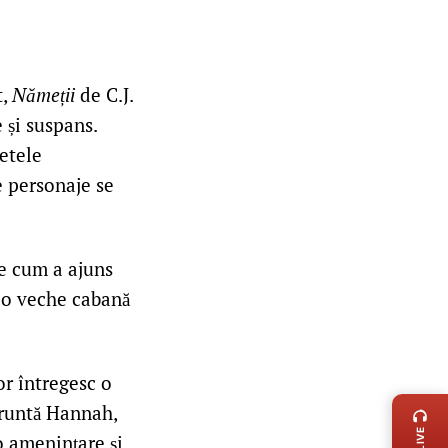
t,
Nămeții
de C.J.
 și suspans.
etele
re personaje se
te cum a ajuns
r-o veche cabană
LIVE 
or întregesc o
fruntă Hannah,
o amenințare și