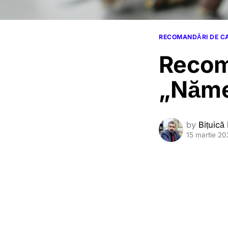
RECOMANDĂRI DE C
Recom
„Nămeț
by
Bițuică
15 martie 20