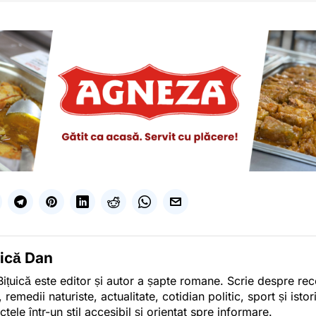
uică Dan
ițuică este editor și autor a șapte romane. Scrie despre r
, remedii naturiste, actualitate, cotidian politic, sport și ist
ctele într-un stil accesibil și orientat spre informare.