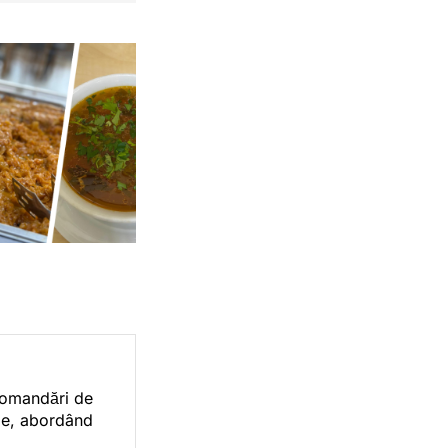
ecomandări de
orie, abordând