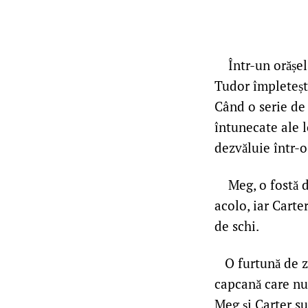
Într-un orășel 
Tudor împleteșt
Când o serie de
întunecate ale l
dezvăluie într-o
Meg, o fostă det
acolo, iar Carte
de schi.
O furtună de zăp
capcană care nu 
Meg și Carter s