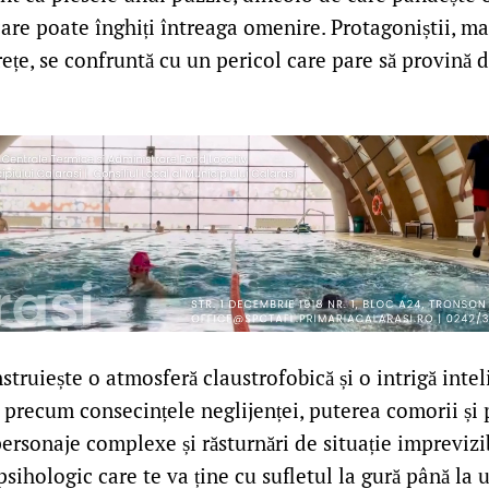
re poate înghiți întreaga omenire. Protagoniștii, ma
rețe, se confruntă cu un pericol care pare să provină
ruiește o atmosferă claustrofobică și o intrigă intel
precum consecințele neglijenței, puterea comorii și 
ersonaje complexe și răsturnări de situație imprevizi
 psihologic care te va ține cu sufletul la gură până la 