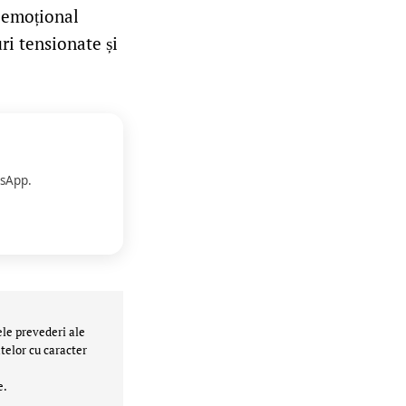
t emoțional
ri tensionate și
sApp.
ele prevederi ale
telor cu caracter
e.