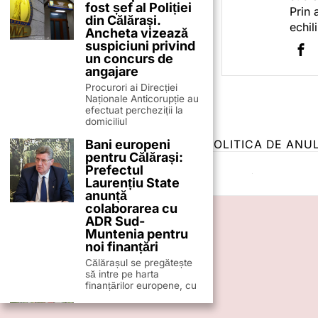
fost șef al Poliției
Prin 
din Călărași.
echil
Ancheta vizează
suspiciuni privind
un concurs de
angajare
Procurori ai Direcției
Naționale Anticorupție au
efectuat percheziții la
domiciliul
Bani europeni
TERMENI ȘI CONDIȚII
COOKIES
POLITICA DE ANU
pentru Călărași:
Prefectul
Laurențiu State
anunță
colaborarea cu
ADR Sud-
Muntenia pentru
noi finanțări
Călărașul se pregătește
să intre pe harta
finanțărilor europene, cu
Locuri de muncă