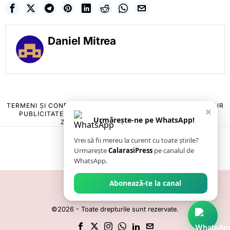
Daniel Mitrea
TERMENI ȘI CONDIȚII
COOKIES
POLITICA DE ANULARE & RETUR
×
PUBLICITATE ONLINE & TIPĂRITĂ
DESPRE NOI
CONTACT
Urmărește-ne pe WhatsApp!
ZIARUL ANUNȚUL CĂLĂRĂȘEAN
Vrei să fii mereu la curent cu toate știrile?
Urmarește
CalarasiPress
pe canalul de
WhatsApp.
Abonează-te la canal
©
2026
- Toate drepturile sunt rezervate.