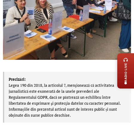
LIVE 
RADIO LIVE
Precizări:
Legea 190 din 2018, la articolul 7, menţionează că activitatea
jurnalistică este exonerată de la unele prevederi ale
Regulamentului GDPR, dacă se păstrează un echilibru între
libertatea de exprimare şi protecţia datelor cu caracter personal.
Informațiile din prezentul articol sunt de interes public și sunt
obținute din surse publice deschise.