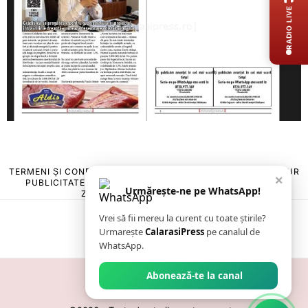
RADIO LIVE
TERMENI ȘI CONDIȚII
COOKIES
POLITICA DE ANULARE & RETUR
×
PUBLICITATE ONLINE & TIPĂRITĂ
DESPRE NOI
CONTACT
Urmărește-ne pe WhatsApp!
ZIARUL ANUNȚUL CĂLĂRĂȘEAN
Vrei să fii mereu la curent cu toate știrile?
Urmarește
CalarasiPress
pe canalul de
WhatsApp.
Abonează-te la canal