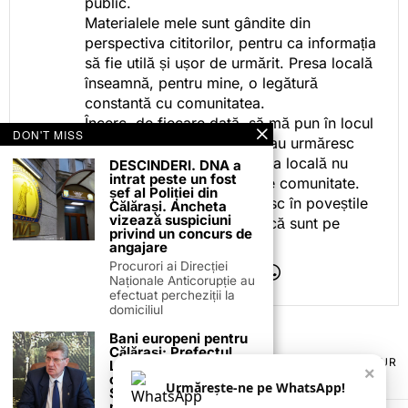
public.
Materialele mele sunt gândite din
perspectiva cititorilor, pentru ca informația
să fie utilă și ușor de urmărit. Presa locală
înseamnă, pentru mine, o legătură
constantă cu comunitatea.
Încerc, de fiecare dată, să mă pun în locul
DON'T MISS
celor care citesc, privesc sau urmăresc
ceea ce fac. Pentru că presa locală nu
DESCINDERI. DNA a
intrat peste un fost
este despre mine, ci despre comunitate.
șef al Poliției din
Iar dacă oamenii se regăsesc în poveștile
Călărași. Ancheta
vizează suspiciuni
pe care le spun, înseamnă că sunt pe
privind un concurs de
drumul bun.
angajare
Procurori ai Direcției
Naționale Anticorupție au
efectuat percheziții la
domiciliul
Bani europeni pentru
Călărași: Prefectul
TERMENI ȘI CONDIȚII
COOKIES
POLITICA DE ANULARE & RETUR
Laurențiu State anunță
×
PUBLICITATE ONLINE & TIPĂRITĂ
DESPRE NOI
CONTACT
colaborarea cu ADR
Urmărește-ne pe WhatsApp!
Sud-Muntenia pentru
ZIARUL ANUNȚUL CĂLĂRĂȘEAN
noi finanțări