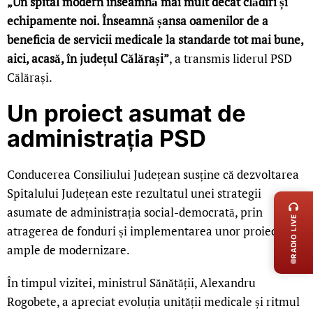
„Un spital modern înseamnă mai mult decât clădiri și
echipamente noi. Înseamnă șansa oamenilor de a
beneficia de servicii medicale la standarde tot mai bune,
aici, acasă, în județul Călărași”
, a transmis liderul PSD
Călărași.
Un proiect asumat de
administrația PSD
Conducerea Consiliului Județean susține că dezvoltarea
LIVE 
Spitalului Județean este rezultatul unei strategii
asumate de administrația social-democrată, prin
RADIO LIVE
atragerea de fonduri și implementarea unor proiecte
ample de modernizare.
În timpul vizitei, ministrul Sănătății, Alexandru
Rogobete, a apreciat evoluția unității medicale și ritmul