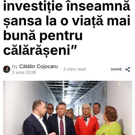
investiție înseamnă
șansa la o viață mai
bună pentru
călărășeni”
by
Cătălin Cojocaru
2 mins read
SHARE
5 iunie 2026