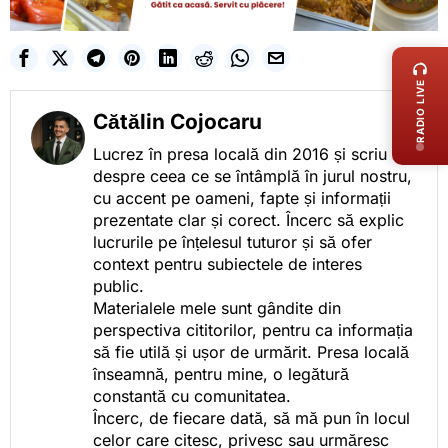
LIVE 
RADIO LIVE
Cătălin Cojocaru
Lucrez în presa locală din 2016 și scriu
despre ceea ce se întâmplă în jurul nostru,
cu accent pe oameni, fapte și informații
prezentate clar și corect. Încerc să explic
lucrurile pe înțelesul tuturor și să ofer
context pentru subiectele de interes
public.
Materialele mele sunt gândite din
perspectiva cititorilor, pentru ca informația
să fie utilă și ușor de urmărit. Presa locală
înseamnă, pentru mine, o legătură
constantă cu comunitatea.
Încerc, de fiecare dată, să mă pun în locul
celor care citesc, privesc sau urmăresc