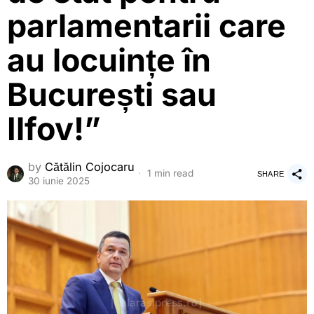
parlamentarii care
au locuințe în
București sau
Ilfov!”
by
Cătălin Cojocaru
1 min read
SHARE
30 iunie 2025