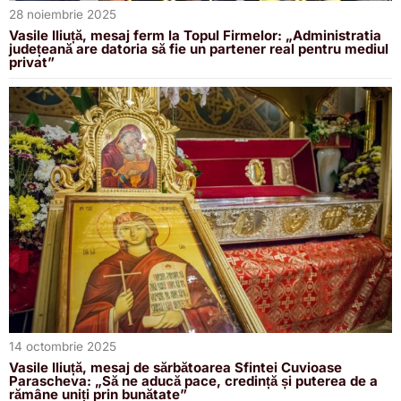
28 noiembrie 2025
Vasile Iliuță, mesaj ferm la Topul Firmelor: „Administratia
județeană are datoria să fie un partener real pentru mediul
privat”
14 octombrie 2025
Vasile Iliuță, mesaj de sărbătoarea Sfintei Cuvioase
Parascheva: „Să ne aducă pace, credință și puterea de a
rămâne uniți prin bunătate”