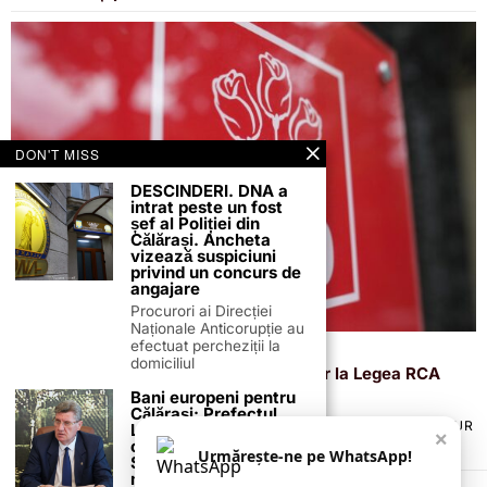
DON'T MISS
DESCINDERI. DNA a
intrat peste un fost
șef al Poliției din
Călărași. Ancheta
vizează suspiciuni
privind un concurs de
angajare
Procurori ai Direcției
Naționale Anticorupție au
efectuat percheziții la
14 octombrie 2025
domiciliul
PSD anunță eliminarea amendamentelor la Legea RCA
care afectează drepturile asiguraților
Bani europeni pentru
Călărași: Prefectul
TERMENI ȘI CONDIȚII
COOKIES
POLITICA DE ANULARE & RETUR
Laurențiu State anunță
×
PUBLICITATE ONLINE & TIPĂRITĂ
DESPRE NOI
CONTACT
colaborarea cu ADR
Urmărește-ne pe WhatsApp!
Sud-Muntenia pentru
ZIARUL ANUNȚUL CĂLĂRĂȘEAN
noi finanțări