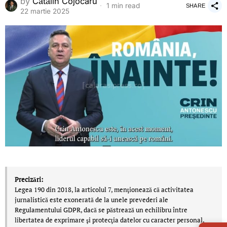
by
Cătălin Cojocaru
1 min read
SHARE
22 martie 2025
Precizări:
Legea 190 din 2018, la articolul 7, menţionează că activitatea
jurnalistică este exonerată de la unele prevederi ale
Regulamentului GDPR, dacă se păstrează un echilibru între
LIVE 
libertatea de exprimare şi protecţia datelor cu caracter personal.