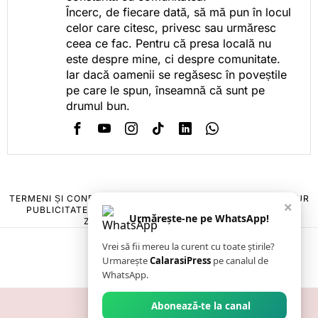
Încerc, de fiecare dată, să mă pun în locul
celor care citesc, privesc sau urmăresc
ceea ce fac. Pentru că presa locală nu
este despre mine, ci despre comunitate.
Iar dacă oamenii se regăsesc în poveștile
pe care le spun, înseamnă că sunt pe
drumul bun.
TERMENI ȘI CONDIȚII
COOKIES
POLITICA DE ANULARE & RETUR
×
PUBLICITATE ONLINE & TIPĂRITĂ
DESPRE NOI
CONTACT
Urmărește-ne pe WhatsApp!
ZIARUL ANUNȚUL CĂLĂRĂȘEAN
Vrei să fii mereu la curent cu toate știrile?
Urmarește
CalarasiPress
pe canalul de
WhatsApp.
Abonează-te la canal