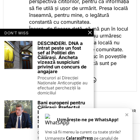
perspectiva cititorilor, pentru ca informația
să fie utilă și ușor de urmărit. Presa locală
înseamnă, pentru mine, o legătură
constantă cu comunitatea.
Încerc, de fiecare dată, să mă pun în locul
DON'T MISS
celor care citesc, privesc sau urmăresc
ceea ce fac. Pentru că presa locală nu
DESCINDERI. DNA a
intrat peste un fost
este despre mine, ci despre comunitate.
șef al Poliției din
Iar dacă oamenii se regăsesc în poveștile
Călărași. Ancheta
vizează suspiciuni
pe care le spun, înseamnă că sunt pe
privind un concurs de
drumul bun.
angajare
Procurori ai Direcției
Naționale Anticorupție au
efectuat percheziții la
domiciliul
Bani europeni pentru
Călărași: Prefectul
TERMENI ȘI CONDIȚII
COOKIES
POLITICA DE ANULARE & RETUR
Laurențiu State anunță
×
PUBLICITATE ONLINE & TIPĂRITĂ
DESPRE NOI
CONTACT
colaborarea cu ADR
Urmărește-ne pe WhatsApp!
ZIARUL ANUNȚUL CĂLĂRĂȘEAN
Sud-Muntenia pentru
noi finanțări
Vrei să fii mereu la curent cu toate știrile?
Călărașul se pregătește
să intre pe harta
Urmarește
CalarasiPress
pe canalul de