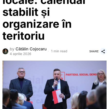
locale: calendar
stabilit și
organizare în
teritoriu
by
Cătălin Cojocaru
1 min read
SHARE
4 aprilie 2026