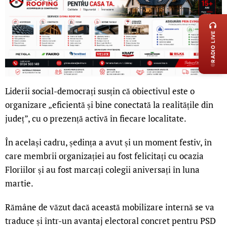
LIVE 
RADIO LIVE
Liderii social-democrați susțin că obiectivul este o
organizare „eficientă și bine conectată la realitățile din
județ”, cu o prezență activă în fiecare localitate.
În același cadru, ședința a avut și un moment festiv, în
care membrii organizației au fost felicitați cu ocazia
Floriilor și au fost marcați colegii aniversați în luna
martie.
Rămâne de văzut dacă această mobilizare internă se va
traduce și într-un avantaj electoral concret pentru PSD