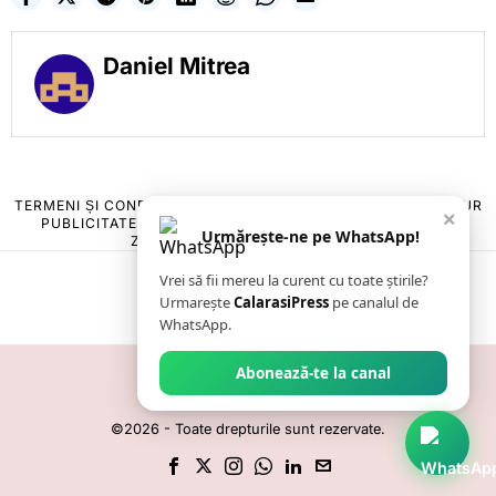
Daniel Mitrea
TERMENI ȘI CONDIȚII
COOKIES
POLITICA DE ANULARE & RETUR
×
PUBLICITATE ONLINE & TIPĂRITĂ
DESPRE NOI
CONTACT
Urmărește-ne pe WhatsApp!
ZIARUL ANUNȚUL CĂLĂRĂȘEAN
Vrei să fii mereu la curent cu toate știrile?
Urmarește
CalarasiPress
pe canalul de
WhatsApp.
Abonează-te la canal
©
2026
- Toate drepturile sunt rezervate.