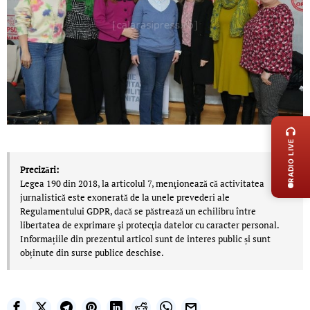
LIVE 
RADIO LIVE
Precizări:
Legea 190 din 2018, la articolul 7, menţionează că activitatea
jurnalistică este exonerată de la unele prevederi ale
Regulamentului GDPR, dacă se păstrează un echilibru între
libertatea de exprimare şi protecţia datelor cu caracter personal.
Informațiile din prezentul articol sunt de interes public și sunt
obținute din surse publice deschise.